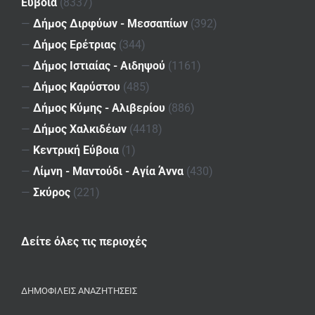
Εύβοια
(8337)
—
Δήμος Διρφύων - Μεσσαπίων
(392)
—
Δήμος Ερέτριας
(344)
—
Δήμος Ιστιαίας - Αιδηψού
(1161)
—
Δήμος Καρύστου
(485)
—
Δήμος Κύμης - Αλιβερίου
(886)
—
Δήμος Χαλκιδέων
(4418)
—
Κεντρική Εύβοια
(1)
—
Λίμνη - Μαντούδι - Αγία Άννα
(430)
—
Σκύρος
(221)
Δείτε όλες τις περιοχές
ΔΗΜΟΦΙΛΕΙΣ ΑΝΑΖΗΤΗΣΕΙΣ