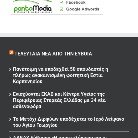
ΤΕΛΕΥΤΑΊΑ ΝΈΑ ΑΠΌ ΤΗΝ ΕΎΒΟΙΑ
Πανέτοιμη να υποδεχθεί 50 σπουδαστές η
πλήρως ανακαινισμένη φοιτητική Εστία
Καρπενησίου
Ενισχύονται ΕΚΑΒ και Κέντρα Υγείας της
Περιφέρειας Στερεάς Ελλάδας με 34 νέα
ασθενοφόρα
Το Μετόχι Διρφύων υποδέχεται το Ιερό Λείψανο
του Αγίου Γεωργίου
ΑΔΕΔΥ Εύβοιας: «Η υποστελέχωση και οι