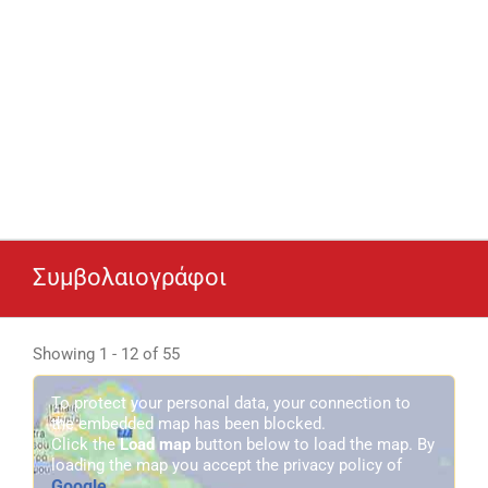
Συμβολαιογράφοι
Showing 1 - 12 of 55
To protect your personal data, your connection to
the embedded map has been blocked.
Click the
Load map
button below to load the map. By
loading the map you accept the privacy policy of
Google
.