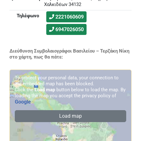
Χαλκιδέων 34132
Τηλέφωνο
2221060609
6947026050
Διεύθυνση Συμβολαιογράφοι Βασιλείου – Τερζάκη Νίκη
στο χάρτη, πως θα πάτε:
To protect your personal data, your connection to
the embedded map has been blocked.
Click the
Load map
button below to load the map. By
loading the map you accept the privacy policy of
Google
.
Load map