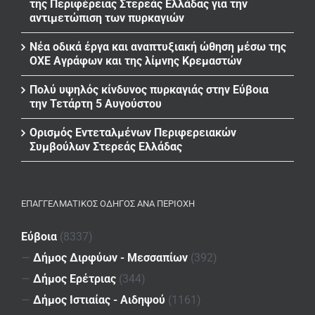
της Περιφέρειας Στερεάς Ελλάδας για την
αντιμετώπιση των πυρκαγιών
Νέα οδικά έργα και αναπτυξιακή ώθηση μέσω της
ΟΧΕ Αγράφων και της λίμνης Κρεμαστών
Πολύ υψηλός κίνδυνος πυρκαγιάς στην Εύβοια
την Τετάρτη 5 Αυγούστου
Ορισμός Εντεταλμένων Περιφερειακών
Συμβούλων Στερεάς Ελλάδας
ΕΠΑΓΓΕΛΜΑΤΙΚΌΣ ΟΔΗΓΌΣ ΑΝΆ ΠΕΡΙΟΧΉ
Εύβοια
(8337)
—
Δήμος Διρφύων - Μεσσαπίων
(392)
—
Δήμος Ερέτριας
(344)
—
Δήμος Ιστιαίας - Αιδηψού
(1161)