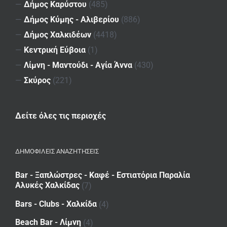
—
Δήμος Καρύστου
(485)
—
Δήμος Κύμης - Αλιβερίου
(886)
—
Δήμος Χαλκιδέων
(4418)
—
Κεντρική Εύβοια
(1)
—
Λίμνη - Μαντούδι - Αγία Άννα
(430)
—
Σκύρος
(221)
Δείτε όλες τις περιοχές
ΔΗΜΟΦΙΛΕΙΣ ΑΝΑΖΗΤΗΣΕΙΣ
Bar - Ξαπλώστρες - Καφέ - Εστιατόρια Παραλία
Αλυκές Χαλκίδας
(7)
Bars - Clubs - Χαλκίδα
(4)
Beach Bar - Λίμνη
(4)