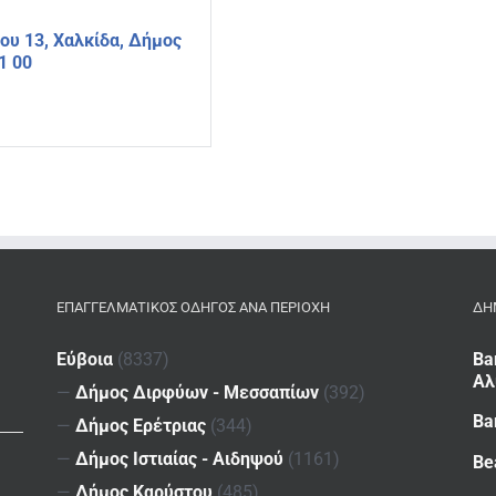
υ 13, Χαλκίδα, Δήμος
1 00
ΕΠΑΓΓΕΛΜΑΤΙΚΌΣ ΟΔΗΓΌΣ ΑΝΆ ΠΕΡΙΟΧΉ
ΔΗ
Εύβοια
(8337)
Ba
Αλ
—
Δήμος Διρφύων - Μεσσαπίων
(392)
Ba
—
Δήμος Ερέτριας
(344)
—
Δήμος Ιστιαίας - Αιδηψού
(1161)
Be
—
Δήμος Καρύστου
(485)