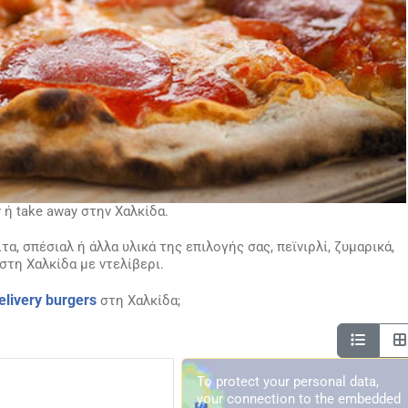
y ή take away στην Χαλκίδα.
α, σπέσιαλ ή άλλα υλικά της επιλογής σας, πεϊνιρλί, ζυμαρικά,
στη Χαλκίδα με ντελίβερι.
elivery burgers
στη Χαλκίδα;
To protect your personal data,
your connection to the embedded