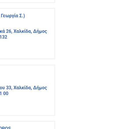
Γεωργία Σ.)
ά 26, Χαλκίδα, Δήμος
4132
ου 33, Χαλκίδα, Δήμος
1 00
NDROS