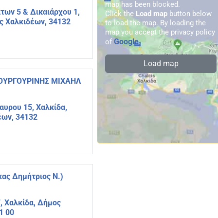
map has been blocked.
των 5 & Δικαιάρχου 1,
Click the
Load map
button below
ς Χαλκιδέων, 34132
to load the map. By loading the
map you accept the privacy policy
Google
of
.
Load map
 ΓΟΥΡΓΟΥΡΙΝΗΣ ΜΙΧΑΗΛ
αυρου 15, Χαλκίδα,
έων, 34132
ας Δημήτριος Ν.)
, Χαλκίδα, Δήμος
1 00