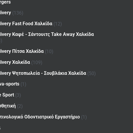
rgers
livery
(136)
livery Fast Food Χαλκίδα
(12)
livery Καφέ - Σάντουιτς Take Away Χαλκίδα
8)
livery Πίτσα Χαλκίδα
(10)
livery Χαλκίδα
(109)
livery Ψητοπωλεία - Σουβλάκια Χαλκίδα
(50)
va-sports
(1)
e Sport
(3)
σθητική
(2)
τινολογικό Οδοντιατρικό Εργαστήριο
(1)
ι