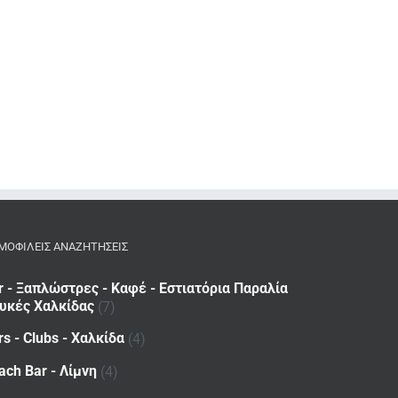
ΜΟΦΙΛΕΙΣ ΑΝΑΖΗΤΗΣΕΙΣ
r - Ξαπλώστρες - Καφέ - Εστιατόρια Παραλία
υκές Χαλκίδας
(7)
rs - Clubs - Χαλκίδα
(4)
ach Bar - Λίμνη
(4)