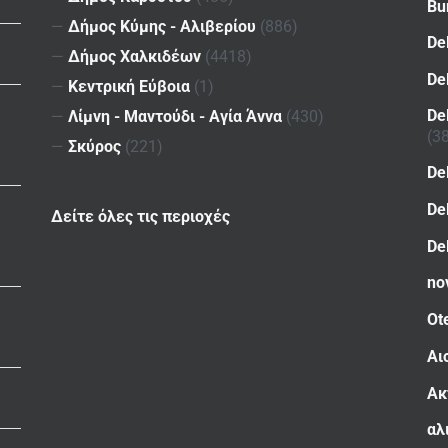
Bu
—
Δήμος Κύμης - Αλιβερίου
(886)
De
—
Δήμος Χαλκιδέων
(4418)
De
—
Κεντρική Εύβοια
(1)
De
—
Λίμνη - Μαντούδι - Αγία Άννα
(430)
(3
—
Σκύρος
(221)
De
De
Δείτε όλες τις περιοχές
De
no
Ot
Αι
Ακ
αλ