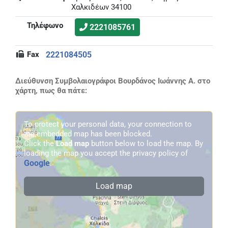
Χαλκιδέων 34100
Τηλέφωνο
2221085761
Fax
2221084505
Διεύθυνση Συμβολαιογράφοι Βουρδάνος Ιωάννης Α. στο
χάρτη, πως θα πάτε:
To protect your personal data, your connection to
the embedded map has been blocked.
Click the
Load map
button below to load the map. By
loading the map you accept the privacy policy of
Google
.
Load map