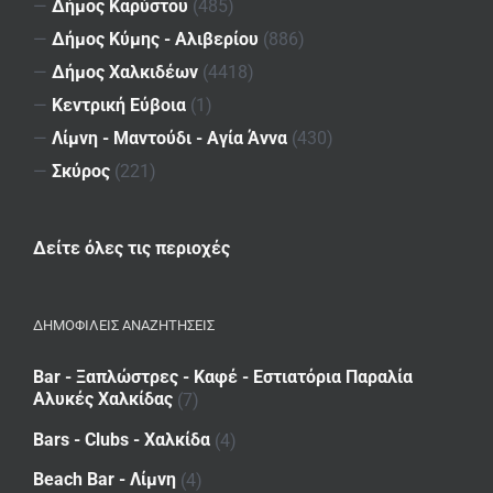
—
Δήμος Καρύστου
(485)
—
Δήμος Κύμης - Αλιβερίου
(886)
—
Δήμος Χαλκιδέων
(4418)
—
Κεντρική Εύβοια
(1)
—
Λίμνη - Μαντούδι - Αγία Άννα
(430)
—
Σκύρος
(221)
Δείτε όλες τις περιοχές
ΔΗΜΟΦΙΛΕΙΣ ΑΝΑΖΗΤΗΣΕΙΣ
Bar - Ξαπλώστρες - Καφέ - Εστιατόρια Παραλία
Αλυκές Χαλκίδας
(7)
Bars - Clubs - Χαλκίδα
(4)
Beach Bar - Λίμνη
(4)