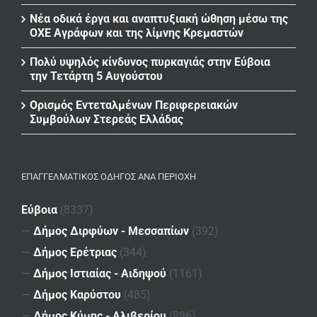
Νέα οδικά έργα και αναπτυξιακή ώθηση μέσω της
ΟΧΕ Αγράφων και της λίμνης Κρεμαστών
Πολύ υψηλός κίνδυνος πυρκαγιάς στην Εύβοια
την Τετάρτη 5 Αυγούστου
Ορισμός Εντεταλμένων Περιφερειακών
Συμβούλων Στερεάς Ελλάδας
ΕΠΑΓΓΕΛΜΑΤΙΚΌΣ ΟΔΗΓΌΣ ΑΝΆ ΠΕΡΙΟΧΉ
Εύβοια
(8337)
—
Δήμος Διρφύων - Μεσσαπίων
(392)
—
Δήμος Ερέτριας
(344)
—
Δήμος Ιστιαίας - Αιδηψού
(1161)
—
Δήμος Καρύστου
(485)
—
Δήμος Κύμης - Αλιβερίου
(886)