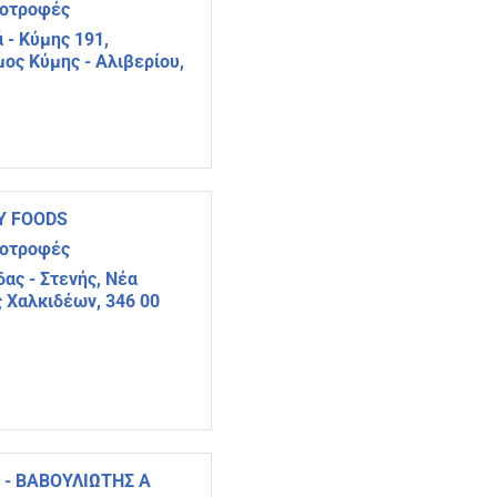
νοτροφές
 - Κύμης 191,
μος Κύμης - Αλιβερίου,
Y FOODS
νοτροφές
δας - Στενής, Νέα
 Χαλκιδέων, 346 00
- ΒΑΒΟΥΛΙΩΤΗΣ Α