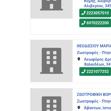
Κύμης, Αλιβέρ
Αλιβερίου, 34
2223057010
6970222200
ΘΕΟΔΩΣΙΟΥ ΜΑΡΙ
Ζωοτροφές - Πτη
Λεωφόρος Δρο
Χαλκιδέων, 34
2221077252
ΖΩΟΤΡΟΦΙΚΗ ΒΟΡ
Ζωοτροφές - Πτη
Άβαντων, Ιστια