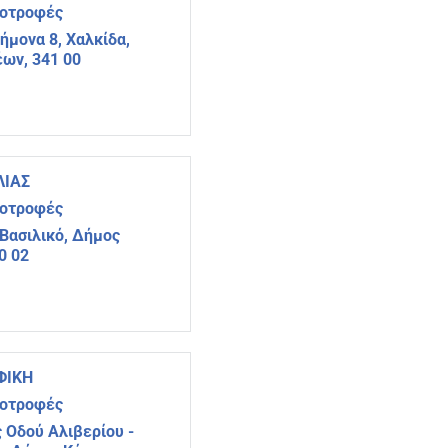
νοτροφές
ήμονα 8, Χαλκίδα,
ων, 341 00
ΛΙΑΣ
νοτροφές
Βασιλικό, Δήμος
0 02
ΦΙΚΗ
νοτροφές
ς Οδού Αλιβερίου -