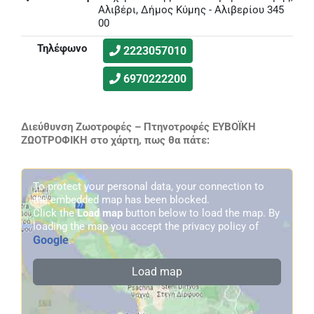
Αλιβέρι, Δήμος Κύμης - Αλιβερίου 345
00
Τηλέφωνο
2223057010
6970222200
Διεύθυνση Ζωοτροφές – Πτηνοτροφές ΕΥΒΟΪΚΗ
ΖΩΟΤΡΟΦΙΚΗ στο χάρτη, πως θα πάτε:
To protect your personal data, your connection to
the embedded map has been blocked.
Click the
Load map
button below to load the map. By
loading the map you accept the privacy policy of
Google
.
Load map