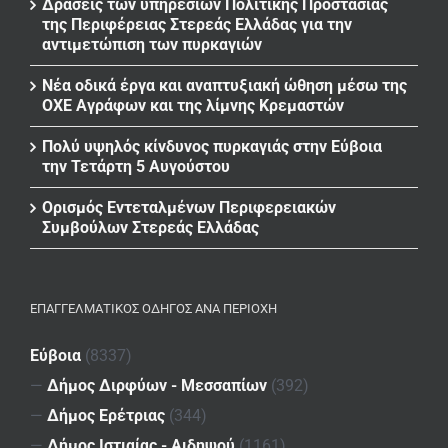
Δράσεις των υπηρεσιών Πολιτικής Προστασίας
της Περιφέρειας Στερεάς Ελλάδας για την
αντιμετώπιση των πυρκαγιών
Νέα οδικά έργα και αναπτυξιακή ώθηση μέσω της
ΟΧΕ Αγράφων και της λίμνης Κρεμαστών
Πολύ υψηλός κίνδυνος πυρκαγιάς στην Εύβοια
την Τετάρτη 5 Αυγούστου
Ορισμός Εντεταλμένων Περιφερειακών
Συμβούλων Στερεάς Ελλάδας
ΕΠΑΓΓΕΛΜΑΤΙΚΌΣ ΟΔΗΓΌΣ ΑΝΆ ΠΕΡΙΟΧΉ
Εύβοια
(8337)
—
Δήμος Διρφύων - Μεσσαπίων
(392)
—
Δήμος Ερέτριας
(344)
—
Δήμος Ιστιαίας - Αιδηψού
(1161)