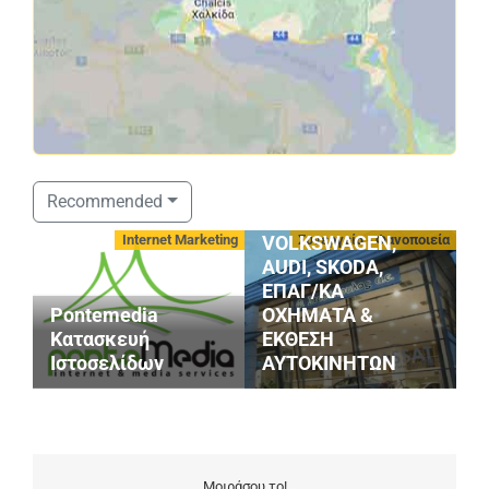
ΣΤΑΘΟΠΟΥΛΟΣ
Recommended
SERVICE
οφές
Internet Marketing
Συνεργεία - Φανοποιεία
VOLKSWAGEN,
AUDI, SKODA,
ΕΠΑΓ/ΚΑ
Pontemedia
ΟΧΗΜΑΤΑ &
G
Κατασκευή
ΕΚΘΕΣΗ
S
Ιστοσελίδων
ΑΥΤΟΚΙΝΗΤΩΝ
M
Μοιράσου το!