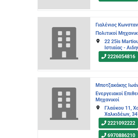
Γιαλένιος Κωνσταν
Πολιτικοί Μηχανικ
22 25is Martio
Ιστιαίας - Αιδ
2226054816
Μποτζακάκης Ιωά
Ενεργειακοί Επιθ
Μηχανικοί
Γλαύκου 11, Χ
Χαλκιδέων, 3
2221092222
6970886210