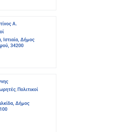
τίνος Α.
οί
u, Ιστιαία, Δήμος
ηψού, 34200
ννης
εωρητές
Πολιτικοί
,
αλκίδα, Δήμος
4100