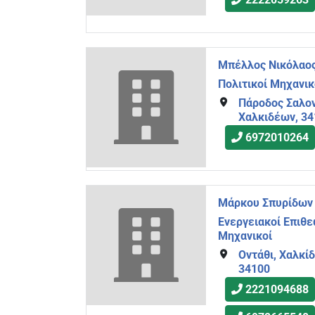
Μπέλλος Νικόλαο
Πολιτικοί Μηχανικ
Πάροδος Σαλον
Χαλκιδέων, 3
6972010264
Μάρκου Σπυρίδων
Ενεργειακοί Επιθ
Μηχανικοί
Οντάθι, Χαλκί
34100
2221094688