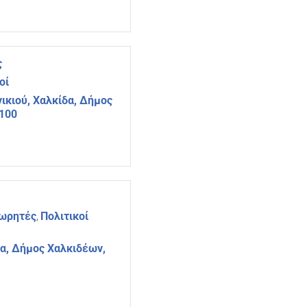
ς
οί
ικιού, Χαλκίδα, Δήμος
4100
εωρητές
Πολιτικοί
,
δα, Δήμος Χαλκιδέων,