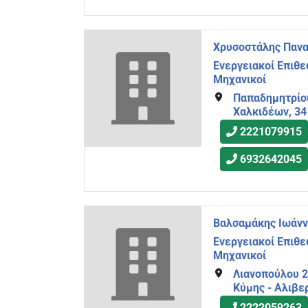
Χρυσοστάλης Πανα
Ενεργειακοί Επιθ
Μηχανικοί
Παπαδημητρίου
Χαλκιδέων, 3
2221079915
6932642045
Βαλσαμάκης Ιωάνν
Ενεργειακοί Επιθ
Μηχανικοί
Λιανοπούλου 2
Κύμης - Αλιβε
2222059263