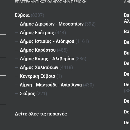
ΕΠΑΓΓΕΛΜΑΤΙΚΌΣ ΟΔΗΓΌΣ ΑΝΆ ΠΕΡΙΟΧΉ
ΔΗ
Εύβοια
(8337)
Ba
Αλ
—
Δήμος Διρφύων - Μεσσαπίων
(392)
Ba
—
Δήμος Ερέτριας
(344)
—
Δήμος Ιστιαίας - Αιδηψού
(1161)
Be
—
Δήμος Καρύστου
(485)
Bu
—
Δήμος Κύμης - Αλιβερίου
(886)
De
—
Δήμος Χαλκιδέων
(4418)
De
—
Κεντρική Εύβοια
(1)
De
—
Λίμνη - Μαντούδι - Αγία Άννα
(430)
(3
—
Σκύρος
(221)
De
De
Δείτε όλες τις περιοχές
De