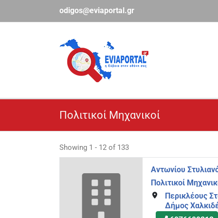
Μετάβαση
odigos@eviaportal.gr
στο
περιεχόμενο
Πολιτικοί Μηχανικοί
Showing 1 - 12 of 133
Αντωνίου Στυλιαν
Πολιτικοί Μηχανικ
Περικλέους Στ
Δήμος Χαλκιδ