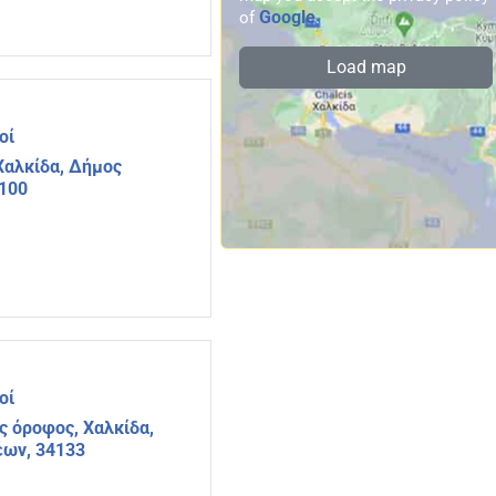
Google
of
.
Load map
οί
Χαλκίδα, Δήμος
4100
οί
ς όροφος, Χαλκίδα,
έων, 34133