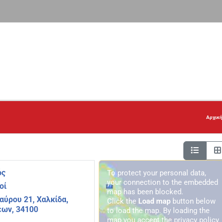
Αρχικ
ός
To protect your personal data,
your connection to the embedded
οί
map has been blocked.
αύρου 21, Χαλκίδα,
Click the
Load map
button below
έων, 34100
to load the map. By loading the
map you accept the privacy policy