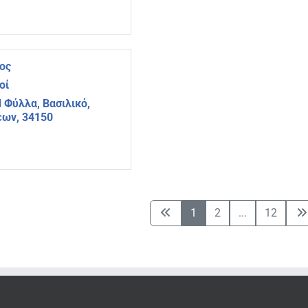
ος
οί
Φύλλα, Βασιλικό,
έων, 34150
1
2
...
12