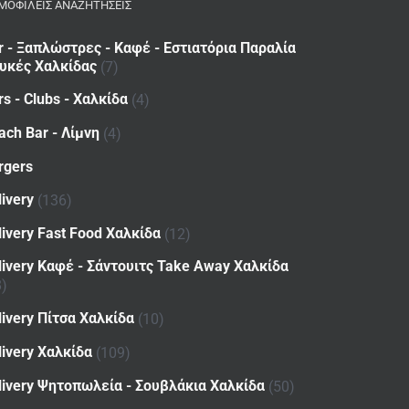
ΜΟΦΙΛΕΙΣ ΑΝΑΖΗΤΗΣΕΙΣ
r - Ξαπλώστρες - Καφέ - Εστιατόρια Παραλία
υκές Χαλκίδας
(7)
rs - Clubs - Χαλκίδα
(4)
ach Bar - Λίμνη
(4)
rgers
livery
(136)
livery Fast Food Χαλκίδα
(12)
livery Καφέ - Σάντουιτς Take Away Χαλκίδα
8)
livery Πίτσα Χαλκίδα
(10)
livery Χαλκίδα
(109)
livery Ψητοπωλεία - Σουβλάκια Χαλκίδα
(50)