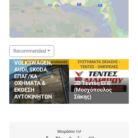
ΣΤΑΘΟΠΟΥΛΟΣ
Recommended
SERVICE
eting
Συνεργεία - Φανοποιεία
ΣΥΣΤΉΜΑΤΑ ΣΚΊΑΣΗΣ -
VOLKSWAGEN,
ΤΕΝΤΕΣ - ΟΜΠΡΕΛΕΣ
AUDI, SKODA,
ΕΠΑΓ/ΚΑ
ΟΧΗΜΑΤΑ &
3D Τέντες ΕΠΕ
ΕΚΘΕΣΗ
(Μοσχόπουλος
ΑΥΤΟΚΙΝΗΤΩΝ
Σάκης)
Μ
Μοιράσου το!