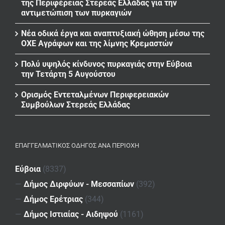
της Περιφέρειας Στερεάς Ελλάδας για την
αντιμετώπιση των πυρκαγιών
Νέα οδικά έργα και αναπτυξιακή ώθηση μέσω της
ΟΧΕ Αγράφων και της λίμνης Κρεμαστών
Πολύ υψηλός κίνδυνος πυρκαγιάς στην Εύβοια
την Τετάρτη 5 Αυγούστου
Ορισμός Εντεταλμένων Περιφερειακών
Συμβούλων Στερεάς Ελλάδας
ΕΠΑΓΓΕΛΜΑΤΙΚΌΣ ΟΔΗΓΌΣ ΑΝΆ ΠΕΡΙΟΧΉ
Εύβοια
(8337)
—
Δήμος Διρφύων - Μεσσαπίων
(392)
—
Δήμος Ερέτριας
(344)
—
Δήμος Ιστιαίας - Αιδηψού
(1161)