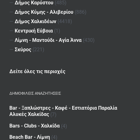
—
Δήμος Καρύστου
(485)
—
Δήμος Κύμης - Αλιβερίου
(886)
—
Δήμος Χαλκιδέων
(4418)
—
Κεντρική Εύβοια
(1)
—
Λίμνη - Μαντούδι - Αγία Άννα
(430)
—
Σκύρος
(221)
Δείτε όλες τις περιοχές
ΔΗΜΟΦΙΛΕΙΣ ΑΝΑΖΗΤΗΣΕΙΣ
Bar - Ξαπλώστρες - Καφέ - Εστιατόρια Παραλία
Αλυκές Χαλκίδας
(7)
Bars - Clubs - Χαλκίδα
(4)
Beach Bar - Λίμνη
(4)