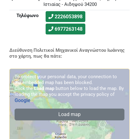
Ιστιαίας - Αιδηψού 34200
Τηλέφωνο
2226053898
6977263148
Διεύθυνση Πολιτικοί Μηχανικοί Αναγνώστου Ιωάννης
στο χάρτη, πως θα πάτε:
To protect your personal data, your connection to
the embedded map has been blocked.
Click the
Load map
button below to load the map. By
loading the map you accept the privacy policy of
Google
.
Load map