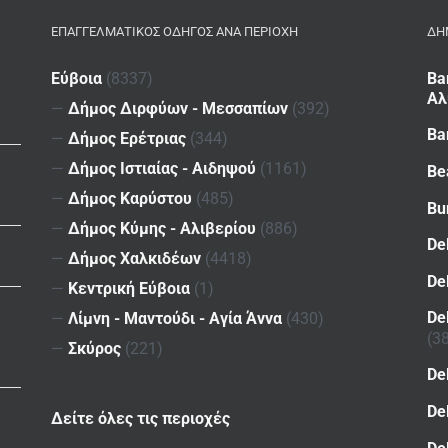
ΕΠΑΓΓΕΛΜΑΤΙΚΌΣ ΟΔΗΓΌΣ ΑΝΆ ΠΕΡΙΟΧΉ
ΔΗ
Εύβοια
(8337)
Ba
Αλ
—
Δήμος Διρφύων - Μεσσαπίων
(392)
Ba
—
Δήμος Ερέτριας
(344)
—
Δήμος Ιστιαίας - Αιδηψού
(1161)
Be
—
Δήμος Καρύστου
(485)
Bu
—
Δήμος Κύμης - Αλιβερίου
(886)
De
—
Δήμος Χαλκιδέων
(4418)
De
—
Κεντρική Εύβοια
(1)
De
—
Λίμνη - Μαντούδι - Αγία Άννα
(430)
(3
—
Σκύρος
(221)
De
De
Δείτε όλες τις περιοχές