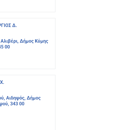
ΓΙΟΣ Δ.
 Αλιβέρι, Δήμος Κύμης
45 00
Χ.
ύ, Αιδηψός, Δήμος
ηψού, 343 00