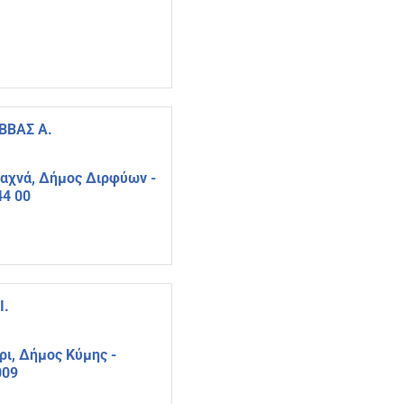
ΒΒΑΣ Α.
αχνά, Δήμος Διρφύων -
44 00
Ι.
ρι, Δήμος Κύμης -
009