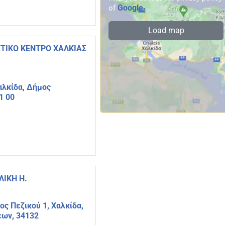
Google
of
.
Load map
ΤΙΚΟ ΚΕΝΤΡΟ ΧΑΛΚΙΑΣ
αλκίδα, Δήμος
1 00
ΙΚΗ Η.
ος Πεζικού 1, Χαλκίδα,
έων, 34132