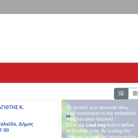
ΓΙΩΤΗΣ Κ.
To protect your personal data,
your connection to the embedded
map has been blocked.
Χαλκίδα, Δήμος
Click the
Load map
button below
1 00
to load the map. By loading the
map you accept the privacy policy