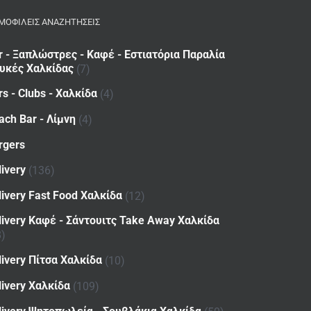
ΜΟΦΙΛΕΙΣ ΑΝΑΖΗΤΗΣΕΙΣ
r - Ξαπλώστρες - Καφέ - Εστιατόρια Παραλία
υκές Χαλκίδας
(7)
rs - Clubs - Χαλκίδα
(4)
ach Bar - Λίμνη
(4)
rgers
livery
(136)
livery Fast Food Χαλκίδα
(12)
livery Καφέ - Σάντουιτς Take Away Χαλκίδα
8)
livery Πίτσα Χαλκίδα
(10)
livery Χαλκίδα
(109)