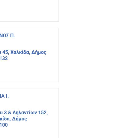
ΝΟΣ Π.
 45, Χαλκίδα, Δήμος
4132
Α Ι.
υ 3 & Ληλαντίων 152,
κίδα, Δήμος
4100