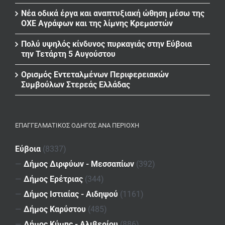
Νέα οδικά έργα και αναπτυξιακή ώθηση μέσω της
ΟΧΕ Αγράφων και της λίμνης Κρεμαστών
Πολύ υψηλός κίνδυνος πυρκαγιάς στην Εύβοια
την Τετάρτη 5 Αυγούστου
Ορισμός Εντεταλμένων Περιφερειακών
Συμβούλων Στερεάς Ελλάδας
ΕΠΑΓΓΕΛΜΑΤΙΚΌΣ ΟΔΗΓΌΣ ΑΝΆ ΠΕΡΙΟΧΉ
Εύβοια
(8337)
—
Δήμος Διρφύων - Μεσσαπίων
(392)
—
Δήμος Ερέτριας
(344)
—
Δήμος Ιστιαίας - Αιδηψού
(1161)
—
Δήμος Καρύστου
(485)
—
Δήμος Κύμης - Αλιβερίου
(886)