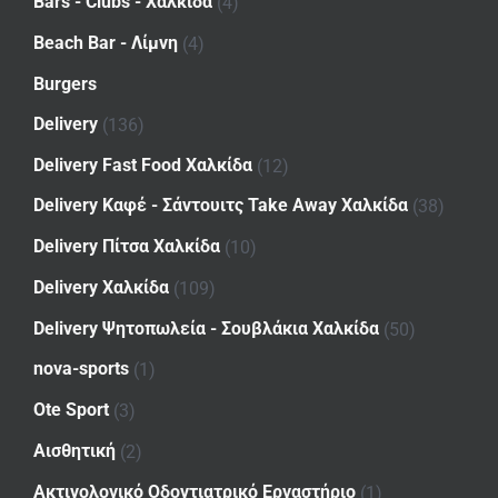
Bars - Clubs - Χαλκίδα
(4)
Beach Bar - Λίμνη
(4)
Burgers
Delivery
(136)
Delivery Fast Food Χαλκίδα
(12)
Delivery Καφέ - Σάντουιτς Take Away Χαλκίδα
(38)
Delivery Πίτσα Χαλκίδα
(10)
Delivery Χαλκίδα
(109)
Delivery Ψητοπωλεία - Σουβλάκια Χαλκίδα
(50)
nova-sports
(1)
Ote Sport
(3)
Αισθητική
(2)
Ακτινολογικό Οδοντιατρικό Εργαστήριο
(1)