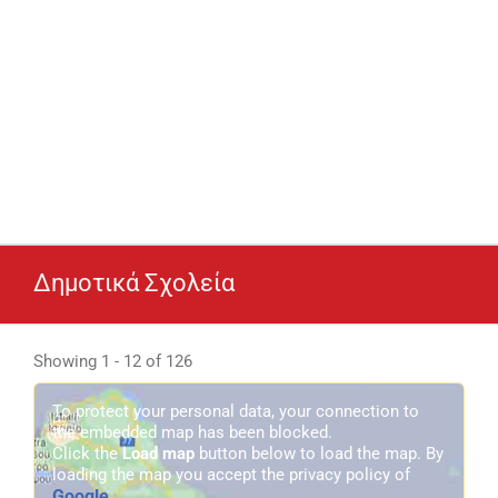
Δημοτικά Σχολεία
Showing 1 - 12 of 126
To protect your personal data, your connection to
the embedded map has been blocked.
Click the
Load map
button below to load the map. By
loading the map you accept the privacy policy of
Google
.