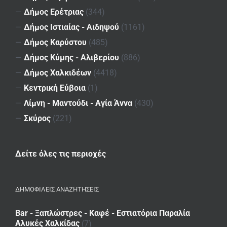
—
Δήμος Ερέτριας
(344)
—
Δήμος Ιστιαίας - Αιδηψού
(1161)
—
Δήμος Καρύστου
(485)
—
Δήμος Κύμης - Αλιβερίου
(886)
—
Δήμος Χαλκιδέων
(4418)
—
Κεντρική Εύβοια
(1)
—
Λίμνη - Μαντούδι - Αγία Άννα
(430)
—
Σκύρος
(221)
Δείτε όλες τις περιοχές
ΔΗΜΟΦΙΛΕΙΣ ΑΝΑΖΗΤΗΣΕΙΣ
Bar - Ξαπλώστρες - Καφέ - Εστιατόρια Παραλία
Αλυκές Χαλκίδας
(7)