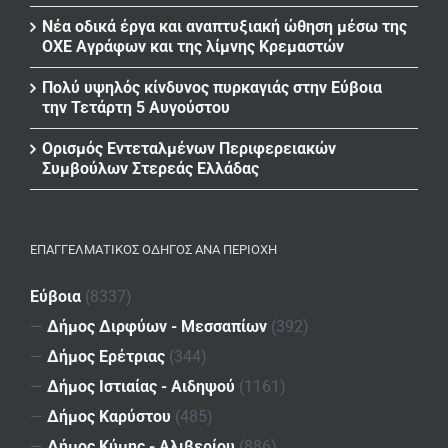
Νέα οδικά έργα και αναπτυξιακή ώθηση μέσω της
ΟΧΕ Αγράφων και της λίμνης Κρεμαστών
Πολύ υψηλός κίνδυνος πυρκαγιάς στην Εύβοια
την Τετάρτη 5 Αυγούστου
Ορισμός Εντεταλμένων Περιφερειακών
Συμβούλων Στερεάς Ελλάδας
ΕΠΑΓΓΕΛΜΑΤΙΚΌΣ ΟΔΗΓΌΣ ΑΝΆ ΠΕΡΙΟΧΉ
Εύβοια
(8337)
—
Δήμος Διρφύων - Μεσσαπίων
(392)
—
Δήμος Ερέτριας
(344)
—
Δήμος Ιστιαίας - Αιδηψού
(1161)
—
Δήμος Καρύστου
(485)
—
Δήμος Κύμης - Αλιβερίου
(886)