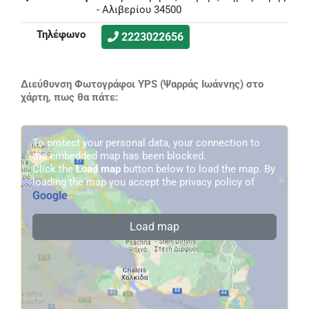
- Αλιβερίου 34500
Τηλέφωνο
2223022656
Διεύθυνση Φωτογράφοι YPS (Ψαρράς Ιωάννης) στο
χάρτη, πως θα πάτε:
To protect your personal data, your connection to
the embedded map has been blocked.
Click the
Load map
button below to load the map. By
loading the map you accept the privacy policy of
Google
.
Load map