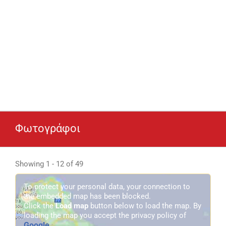
Φωτογράφοι
Showing 1 - 12 of 49
To protect your personal data, your connection to
the embedded map has been blocked.
Click the
Load map
button below to load the map. By
loading the map you accept the privacy policy of
Google
.