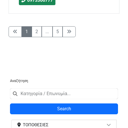
6973366777
1
2
...
5
Αναζήτηση
Search
ΤΟΠΟΘΕΣΊΕΣ