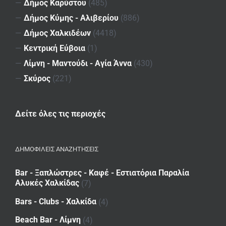
—
Δήμος Καρύστου
(485)
—
Δήμος Κύμης - Αλιβερίου
(886)
—
Δήμος Χαλκιδέων
(4418)
—
Κεντρική Εύβοια
(1)
—
Λίμνη - Μαντούδι - Αγία Άννα
(430)
—
Σκύρος
(221)
Δείτε όλες τις περιοχές
ΔΗΜΟΦΙΛΕΙΣ ΑΝΑΖΗΤΗΣΕΙΣ
Bar - Ξαπλώστρες - Καφέ - Εστιατόρια Παραλία
Αλυκές Χαλκίδας
(7)
Bars - Clubs - Χαλκίδα
(4)
Beach Bar - Λίμνη
(4)