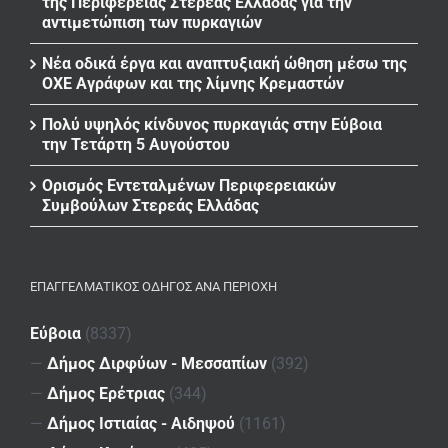
της Περιφέρειας Στερεάς Ελλάδας για την
αντιμετώπιση των πυρκαγιών
Νέα οδικά έργα και αναπτυξιακή ώθηση μέσω της
ΟΧΕ Αγράφων και της λίμνης Κρεμαστών
Πολύ υψηλός κίνδυνος πυρκαγιάς στην Εύβοια
την Τετάρτη 5 Αυγούστου
Ορισμός Εντεταλμένων Περιφερειακών
Συμβούλων Στερεάς Ελλάδας
ΕΠΑΓΓΕΛΜΑΤΙΚΌΣ ΟΔΗΓΌΣ ΑΝΆ ΠΕΡΙΟΧΉ
Εύβοια
(8337)
—
Δήμος Διρφύων - Μεσσαπίων
(392)
—
Δήμος Ερέτριας
(344)
—
Δήμος Ιστιαίας - Αιδηψού
(1161)