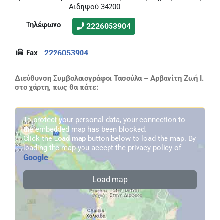
Αιδηψού 34200
Τηλέφωνο
2226053904
Fax
2226053904
Διεύθυνση Συμβολαιογράφοι Τασούλα – Αρβανίτη Ζωή Ι.
στο χάρτη, πως θα πάτε:
To protect your personal data, your connection to
the embedded map has been blocked.
Click the
Load map
button below to load the map. By
loading the map you accept the privacy policy of
Google
.
Load map