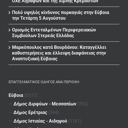
ΟΧΕ Αγράφων και της λίμνης Κρεμαστών
Πολύ υψηλός κίνδυνος πυρκαγιάς στην Εύβοια
την Τετάρτη 5 Αυγούστου
Ορισμός Εντεταλμένων Περιφερειακών
Συμβούλων Στερεάς Ελλάδας
Μαρκόπουλος κατά Βουρδάνου: Καταγγέλλει
καθυστερήσεις και έλλειψη διαφάνειας στην
Αναπτυξιακή Εύβοιας
ΕΠΑΓΓΕΛΜΑΤΙΚΌΣ ΟΔΗΓΌΣ ΑΝΆ ΠΕΡΙΟΧΉ
Εύβοια
(8337)
—
Δήμος Διρφύων - Μεσσαπίων
(392)
—
Δήμος Ερέτριας
(344)
—
Δήμος Ιστιαίας - Αιδηψού
(1161)