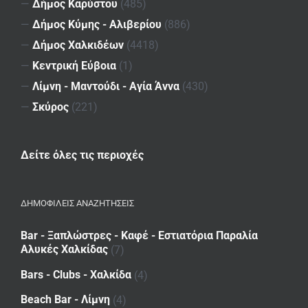
—
Δήμος Καρύστου
(485)
—
Δήμος Κύμης - Αλιβερίου
(886)
—
Δήμος Χαλκιδέων
(4418)
—
Κεντρική Εύβοια
(1)
—
Λίμνη - Μαντούδι - Αγία Άννα
(430)
—
Σκύρος
(221)
Δείτε όλες τις περιοχές
ΔΗΜΟΦΙΛΕΙΣ ΑΝΑΖΗΤΗΣΕΙΣ
Bar - Ξαπλώστρες - Καφέ - Εστιατόρια Παραλία
Αλυκές Χαλκίδας
(7)
Bars - Clubs - Χαλκίδα
(4)
Beach Bar - Λίμνη
(4)