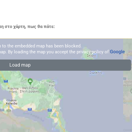
η στο χάρτη, πως θα πάτε:
on to the embedded map has been blocked.
Google
ap. By loading the map you accept the privacy policy of
.
Load map