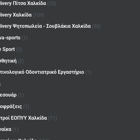
livery Πίτσα Χαλκίδα
(10)
livery Χαλκίδα
(109)
livery Ψητοπωλεία - Σουβλάκια Χαλκίδα
(50)
va-sports
(1)
e Sport
(3)
σθητική
(2)
τινολογικό Οδοντιατρικό Εργαστήριο
(1)
ι
εσουάρ
(1)
οφράξεις
(1)
ατροί ΕΟΠΥΥ Χαλκίδα
(71)
ναίκα
(1)