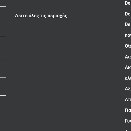
De
De
Δείτε όλες τις περιοχές
De
no
Ot
Αι
Ακ
αλ
Αξ
Απ
Γι
Γυ