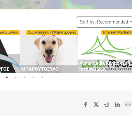
Sort by:
Recommended
Αλουμινίου
Ζωοτροφές - Πτηνοτροφές
Internet Marketi
Pontemedia Κατασκευή
ΡΓΟΣ
ΜΠΑΡΟΥΤΟΞΥΛΟ
Ιστοσελίδων
Facebook
X
Reddit
Linke