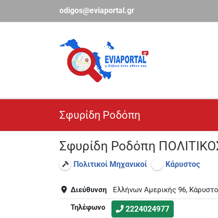
Μετάβαση
odigos@eviaportal.gr
στο
περιεχόμενο
Σφυρίδη Ροδόπη
Σφυρίδη Ροδόπη ΠΟΛΙΤΙΚ
Πολιτικοί Μηχανικοί
Κάρυστος
Διεύθυνση
Ελλήνων Αμερικής 96, Κάρυστ
Τηλέφωνο
2224024977