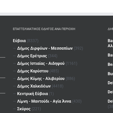
ΕΠΑΓΓΕΛΜΑΤΙΚΌΣ ΟΔΗΓΌΣ ΑΝΆ ΠΕΡΙΟΧΉ
ΔΗ
Εύβοια
(8337)
Ba
Αλ
—
Δήμος Διρφύων - Μεσσαπίων
(392)
Ba
—
Δήμος Ερέτριας
(344)
—
Δήμος Ιστιαίας - Αιδηψού
(1161)
Be
—
Δήμος Καρύστου
(485)
Bu
—
Δήμος Κύμης - Αλιβερίου
(886)
De
—
Δήμος Χαλκιδέων
(4418)
De
—
Κεντρική Εύβοια
(1)
De
—
Λίμνη - Μαντούδι - Αγία Άννα
(430)
(3
—
Σκύρος
(221)