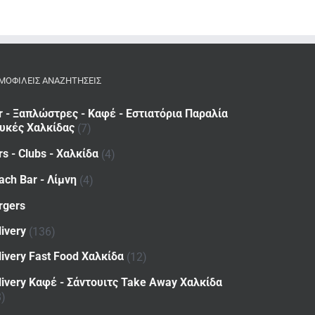
ΜΟΦΙΛΕΙΣ ΑΝΑΖΗΤΗΣΕΙΣ
r - Ξαπλώστρες - Καφέ - Εστιατόρια Παραλία
υκές Χαλκίδας
(7)
rs - Clubs - Χαλκίδα
(4)
ach Bar - Λίμνη
(4)
rgers
livery
(136)
livery Fast Food Χαλκίδα
(12)
livery Καφέ - Σάντουιτς Take Away Χαλκίδα
8)