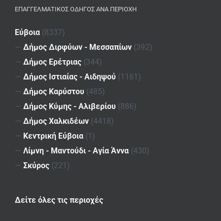
ΕΠΑΓΓΕΛΜΑΤΙΚΌΣ ΟΔΗΓΌΣ ΑΝΆ ΠΕΡΙΟΧΉ
Εύβοια
(8337)
—
Δήμος Διρφύων - Μεσσαπίων
(392)
—
Δήμος Ερέτριας
(344)
—
Δήμος Ιστιαίας - Αιδηψού
(1161)
—
Δήμος Καρύστου
(485)
—
Δήμος Κύμης - Αλιβερίου
(886)
—
Δήμος Χαλκιδέων
(4418)
—
Κεντρική Εύβοια
(1)
—
Λίμνη - Μαντούδι - Αγία Άννα
(430)
—
Σκύρος
(221)
Δείτε όλες τις περιοχές