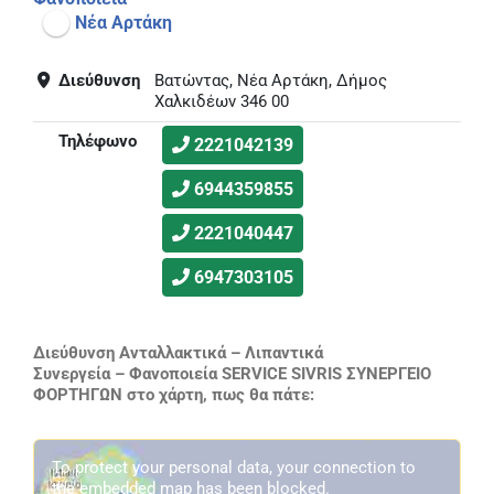
Νέα Αρτάκη
Διεύθυνση
Βατώντας, Νέα Αρτάκη, Δήμος
Χαλκιδέων 346 00
Τηλέφωνο
2221042139
6944359855
2221040447
6947303105
Διεύθυνση Ανταλλακτικά – Λιπαντικά
Συνεργεία – Φανοποιεία SERVICE SIVRIS ΣΥΝΕΡΓΕΙΟ
ΦΟΡΤΗΓΩΝ στο χάρτη, πως θα πάτε:
To protect your personal data, your connection to
the embedded map has been blocked.