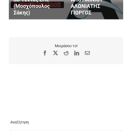
(Μοσχόπουλος
ΑΛΩΝΙΑΤΗΣ
Ε
Σάκης)
ΓΙΩΡΓΟΣ
Α
Μοιράσου το!
Facebook
X
Reddit
LinkedIn
Email
Αναζήτηση