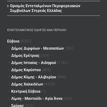
Ορισμός Εντεταλμένων Περιφερειακών
Συμβούλων Στερεάς Ελλάδας
ΕΠΑΓΓΕΛΜΑΤΙΚΌΣ ΟΔΗΓΌΣ ΑΝΆ ΠΕΡΙΟΧΉ
Εύβοια
(8337)
—
Δήμος Διρφύων - Μεσσαπίων
(392)
—
Δήμος Ερέτριας
(344)
—
Δήμος Ιστιαίας - Αιδηψού
(1161)
—
Δήμος Καρύστου
(485)
—
Δήμος Κύμης - Αλιβερίου
(886)
—
Δήμος Χαλκιδέων
(4418)
—
Κεντρική Εύβοια
(1)
—
Λίμνη - Μαντούδι - Αγία Άννα
(430)
—
Σκύρος
(221)