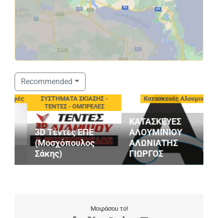
Recommended
οφές
ΣΥΣΤΉΜΑΤΑ ΣΚΊΑΣΗΣ -
Κατασκευές Αλουμινίου
ΤΕΝΤΕΣ - ΟΜΠΡΕΛΕΣ
ΚΑΤΑΣΚΕΥΕΣ
3D Τέντες ΕΠΕ
ΑΛΟΥΜΙΝΙΟΥ
G
(Μοσχόπουλος
ΑΛΩΝΙΑΤΗΣ
S
Σάκης)
ΓΙΩΡΓΟΣ
M
Μοιράσου το!