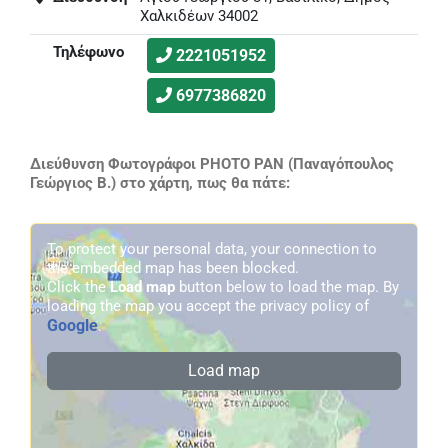
Χαλκιδέων 34002
Τηλέφωνο
2221051952
6977386820
Διεύθυνση Φωτογράφοι PHOTO PAN (Παναγόπουλος
Γεώργιος Β.) στο χάρτη, πως θα πάτε:
To protect your personal data, your connection to
the embedded map has been blocked.
Click the
Load map
button below to load the map. By
loading the map you accept the privacy policy of
Google
.
Load map