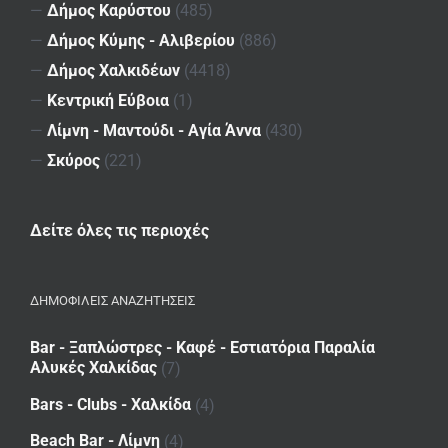
—
Δήμος Καρύστου
(485)
—
Δήμος Κύμης - Αλιβερίου
(886)
—
Δήμος Χαλκιδέων
(4418)
—
Κεντρική Εύβοια
(1)
—
Λίμνη - Μαντούδι - Αγία Άννα
(430)
—
Σκύρος
(221)
Δείτε όλες τις περιοχές
ΔΗΜΟΦΙΛΕΙΣ ΑΝΑΖΗΤΗΣΕΙΣ
Bar - Ξαπλώστρες - Καφέ - Εστιατόρια Παραλία
Αλυκές Χαλκίδας
(7)
Bars - Clubs - Χαλκίδα
(4)
Beach Bar - Λίμνη
(4)