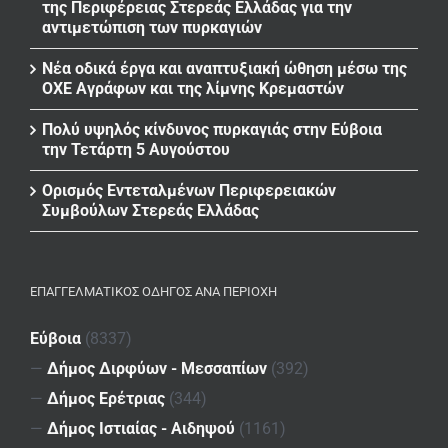
της Περιφέρειας Στερεάς Ελλάδας για την
αντιμετώπιση των πυρκαγιών
Νέα οδικά έργα και αναπτυξιακή ώθηση μέσω της
ΟΧΕ Αγράφων και της λίμνης Κρεμαστών
Πολύ υψηλός κίνδυνος πυρκαγιάς στην Εύβοια
την Τετάρτη 5 Αυγούστου
Ορισμός Εντεταλμένων Περιφερειακών
Συμβούλων Στερεάς Ελλάδας
ΕΠΑΓΓΕΛΜΑΤΙΚΌΣ ΟΔΗΓΌΣ ΑΝΆ ΠΕΡΙΟΧΉ
Εύβοια
(8337)
—
Δήμος Διρφύων - Μεσσαπίων
(392)
—
Δήμος Ερέτριας
(344)
—
Δήμος Ιστιαίας - Αιδηψού
(1161)