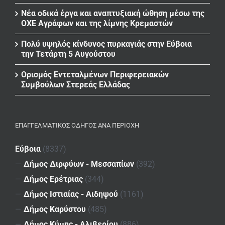
Νέα οδικά έργα και αναπτυξιακή ώθηση μέσω της
ΟΧΕ Αγράφων και της λίμνης Κρεμαστών
Πολύ υψηλός κίνδυνος πυρκαγιάς στην Εύβοια
την Τετάρτη 5 Αυγούστου
Ορισμός Εντεταλμένων Περιφερειακών
Συμβούλων Στερεάς Ελλάδας
ΕΠΑΓΓΕΛΜΑΤΙΚΌΣ ΟΔΗΓΌΣ ΑΝΆ ΠΕΡΙΟΧΉ
Εύβοια
(8337)
—
Δήμος Διρφύων - Μεσσαπίων
(392)
—
Δήμος Ερέτριας
(344)
—
Δήμος Ιστιαίας - Αιδηψού
(1161)
—
Δήμος Καρύστου
(485)
—
Δήμος Κύμης - Αλιβερίου
(886)