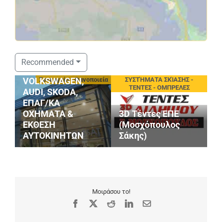
ΣΤΑΘΟΠΟΥΛΟΣ
Recommended
SERVICE
eting
Συνεργεία - Φανοποιεία
ΣΥΣΤΉΜΑΤΑ ΣΚΊΑΣΗΣ -
VOLKSWAGEN,
ΤΕΝΤΕΣ - ΟΜΠΡΕΛΕΣ
AUDI, SKODA,
ΕΠΑΓ/ΚΑ
ΟΧΗΜΑΤΑ &
3D Τέντες ΕΠΕ
ΕΚΘΕΣΗ
(Μοσχόπουλος
ΑΥΤΟΚΙΝΗΤΩΝ
Σάκης)
Μ
Μοιράσου το!
Facebook
X
Reddit
LinkedIn
Email