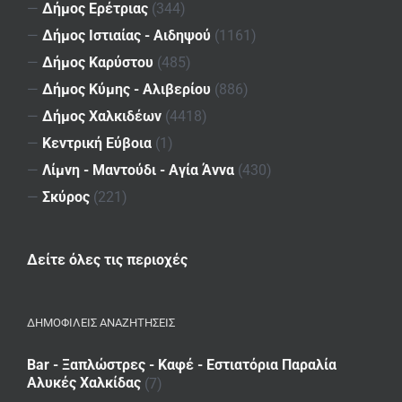
—
Δήμος Ερέτριας
(344)
—
Δήμος Ιστιαίας - Αιδηψού
(1161)
—
Δήμος Καρύστου
(485)
—
Δήμος Κύμης - Αλιβερίου
(886)
—
Δήμος Χαλκιδέων
(4418)
—
Κεντρική Εύβοια
(1)
—
Λίμνη - Μαντούδι - Αγία Άννα
(430)
—
Σκύρος
(221)
Δείτε όλες τις περιοχές
ΔΗΜΟΦΙΛΕΙΣ ΑΝΑΖΗΤΗΣΕΙΣ
Bar - Ξαπλώστρες - Καφέ - Εστιατόρια Παραλία
Αλυκές Χαλκίδας
(7)