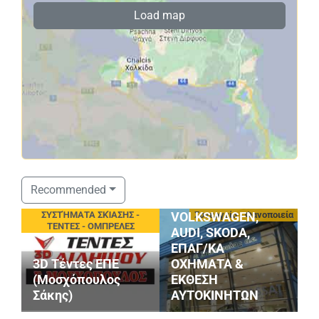
Load map
ΣΤΑΘΟΠΟΥΛΟΣ
Recommended
SERVICE
οφές
ΣΥΣΤΉΜΑΤΑ ΣΚΊΑΣΗΣ -
Συνεργεία - Φανοποιεία
VOLKSWAGEN,
ΤΕΝΤΕΣ - ΟΜΠΡΕΛΕΣ
AUDI, SKODA,
ΕΠΑΓ/ΚΑ
3D Τέντες ΕΠΕ
ΟΧΗΜΑΤΑ &
P
(Μοσχόπουλος
ΕΚΘΕΣΗ
Κ
Σάκης)
ΑΥΤΟΚΙΝΗΤΩΝ
Ι