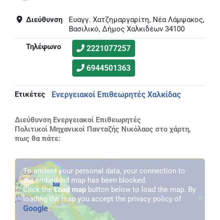
Διεύθυνση
Ευαγγ. Χατζημαργαρίτη, Νέα Λάμψακος,
Βασιλικό, Δήμος Χαλκιδέων 34100
Τηλέφωνο
2221077257
6944501363
Ετικέτες
Ενεργειακοί Επιθεωρητές Χαλκίδας
Διεύθυνση Ενεργειακοί Επιθεωρητές
Πολιτικοί Μηχανικοί Πανταζής Νικόλαος στο χάρτη,
πως θα πάτε:
To protect your personal data, your connection to
the embedded map has been blocked.
Click the
Load map
button below to load the map. By
loading the map you accept the privacy policy of
Google
.