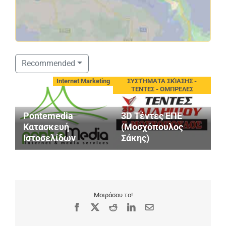
Recommended
Internet Marketing
ΣΥΣΤΉΜΑΤΑ ΣΚΊΑΣΗΣ -
ΤΕΝΤΕΣ - ΟΜΠΡΕΛΕΣ
Κ
Pontemedia
3D Τέντες ΕΠΕ
Α
Κατασκευή
(Μοσχόπουλος
Α
Ιστοσελίδων
Σάκης)
Γ
Μοιράσου το!
Facebook
X
Reddit
LinkedIn
Email