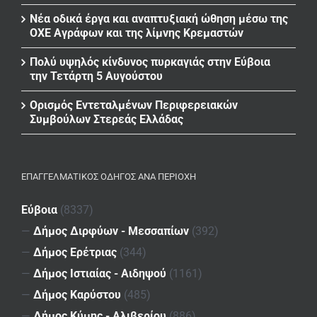
Νέα οδικά έργα και αναπτυξιακή ώθηση μέσω της
ΟΧΕ Αγράφων και της λίμνης Κρεμαστών
Πολύ υψηλός κίνδυνος πυρκαγιάς στην Εύβοια
την Τετάρτη 5 Αυγούστου
Ορισμός Εντεταλμένων Περιφερειακών
Συμβούλων Στερεάς Ελλάδας
ΕΠΑΓΓΕΛΜΑΤΙΚΌΣ ΟΔΗΓΌΣ ΑΝΆ ΠΕΡΙΟΧΉ
Εύβοια
(8337)
—
Δήμος Διρφύων - Μεσσαπίων
(392)
—
Δήμος Ερέτριας
(344)
—
Δήμος Ιστιαίας - Αιδηψού
(1161)
—
Δήμος Καρύστου
(485)
—
Δήμος Κύμης - Αλιβερίου
(886)