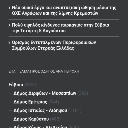
Νέα οδικά έργα και αναπτυξιακή ώθηση μέσω της
ΟΧΕ Αγράφων και της λίμνης Κρεμαστών
Πολύ υψηλός κίνδυνος πυρκαγιάς στην Εύβοια
την Τετάρτη 5 Αυγούστου
Ορισμός Εντεταλμένων Περιφερειακών
Συμβούλων Στερεάς Ελλάδας
ΕΠΑΓΓΕΛΜΑΤΙΚΌΣ ΟΔΗΓΌΣ ΑΝΆ ΠΕΡΙΟΧΉ
Εύβοια
(8337)
—
Δήμος Διρφύων - Μεσσαπίων
(392)
—
Δήμος Ερέτριας
(344)
—
Δήμος Ιστιαίας - Αιδηψού
(1161)
—
Δήμος Καρύστου
(485)
—
Δήμος Κύμης - Αλιβερίου
(886)