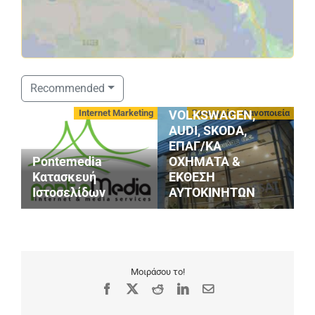
ΣΤΑΘΟΠΟΥΛΟΣ
Recommended
SERVICE
οφές
Internet Marketing
Συνεργεία - Φανοποιεία
VOLKSWAGEN,
AUDI, SKODA,
ΕΠΑΓ/ΚΑ
Pontemedia
ΟΧΗΜΑΤΑ &
G
Κατασκευή
ΕΚΘΕΣΗ
S
Ιστοσελίδων
ΑΥΤΟΚΙΝΗΤΩΝ
M
Μοιράσου το!
Facebook
X
Reddit
LinkedIn
Email