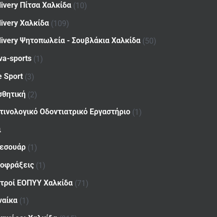
livery Πίτσα Χαλκίδα
(10)
livery Χαλκίδα
(109)
livery Ψητοπωλεία - Σουβλάκια Χαλκίδα
(50)
va-sports
(1)
e Sport
(3)
σθητική
(2)
τινολογικό Οδοντιατρικό Εργαστήριο
(1)
ι
εσουάρ
(1)
οφράξεις
(1)
ατροί ΕΟΠΥΥ Χαλκίδα
(71)
ναίκα
(1)