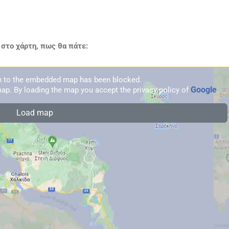
στο χάρτη, πως θα πάτε:
on to the embedded map has been blocked.
Google
ap. By loading the map you accept the privacy policy of
.
Load map