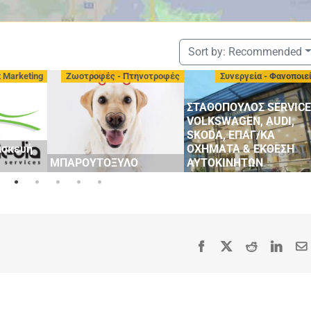
Sort by:
Recommended
t Marketing
Ζωοτροφές - Πτηνοτροφές
Συνεργεία - Φανοποιε
ΣΤΑΘΟΠΟΥΛΟΣ SERVICE
VOLKSWAGEN, AUDI,
SKODA, ΕΠΑΓ/ΚΑ
ασκευή
ΟΧΗΜΑΤΑ & ΕΚΘΕΣΗ
ΜΠΑΡΟΥΤΟΞΥΛΟ
ΑΥΤΟΚΙΝΗΤΩΝ
Facebook
X
Reddit
Linke