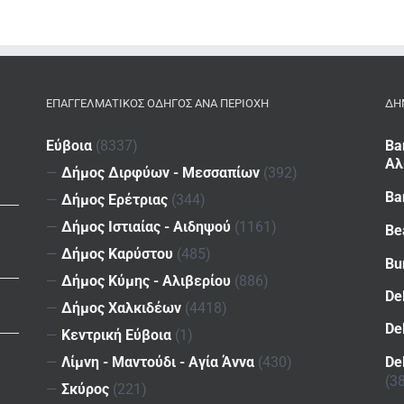
ΕΠΑΓΓΕΛΜΑΤΙΚΌΣ ΟΔΗΓΌΣ ΑΝΆ ΠΕΡΙΟΧΉ
ΔΗ
Εύβοια
(8337)
Ba
Αλ
—
Δήμος Διρφύων - Μεσσαπίων
(392)
Ba
—
Δήμος Ερέτριας
(344)
—
Δήμος Ιστιαίας - Αιδηψού
(1161)
Be
—
Δήμος Καρύστου
(485)
Bu
—
Δήμος Κύμης - Αλιβερίου
(886)
De
—
Δήμος Χαλκιδέων
(4418)
De
—
Κεντρική Εύβοια
(1)
De
—
Λίμνη - Μαντούδι - Αγία Άννα
(430)
(3
—
Σκύρος
(221)