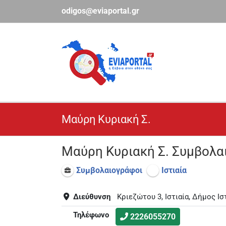
Μετάβαση
odigos@eviaportal.gr
στο
περιεχόμενο
Μαύρη Κυριακή Σ.
Μαύρη Κυριακή Σ. Συμβολ
Συμβολαιογράφοι
Ιστιαία
Διεύθυνση
Κριεζώτου 3, Ιστιαία, Δήμος Ισ
Τηλέφωνο
2226055270