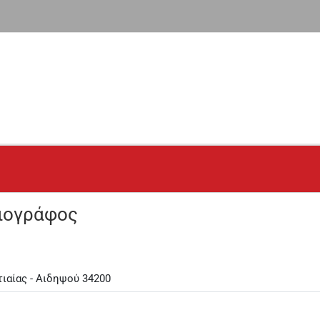
αιογράφος
τιαίας - Αιδηψού 34200