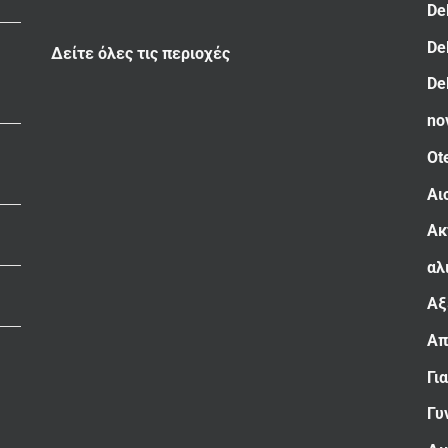
De
De
Δείτε όλες τις περιοχές
De
no
Ot
Αι
Ακ
αλ
Αξ
Απ
Γι
Γυ