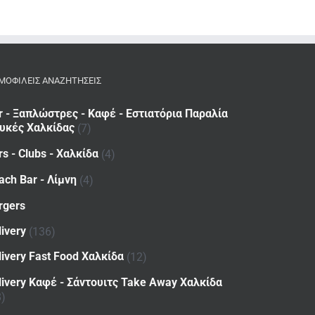
ΜΟΦΙΛΕΙΣ ΑΝΑΖΗΤΗΣΕΙΣ
r - Ξαπλώστρες - Καφέ - Εστιατόρια Παραλία
υκές Χαλκίδας
(7)
rs - Clubs - Χαλκίδα
(4)
ach Bar - Λίμνη
(4)
rgers
livery
(136)
livery Fast Food Χαλκίδα
(12)
livery Καφέ - Σάντουιτς Take Away Χαλκίδα
8)