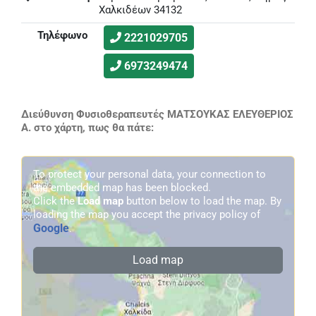
Χαλκιδέων 34132
Τηλέφωνο
2221029705
6973249474
Διεύθυνση Φυσιοθεραπευτές ΜΑΤΣΟΥΚΑΣ ΕΛΕΥΘΕΡΙΟΣ
Α. στο χάρτη, πως θα πάτε:
To protect your personal data, your connection to
the embedded map has been blocked.
Click the
Load map
button below to load the map. By
loading the map you accept the privacy policy of
Google
.
Load map