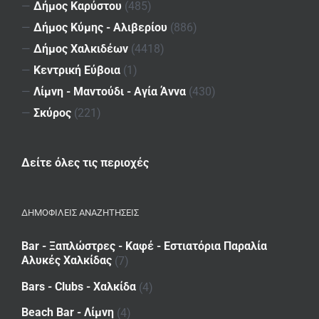
—
Δήμος Καρύστου
(485)
—
Δήμος Κύμης - Αλιβερίου
(886)
—
Δήμος Χαλκιδέων
(4418)
—
Κεντρική Εύβοια
(1)
—
Λίμνη - Μαντούδι - Αγία Άννα
(430)
—
Σκύρος
(221)
Δείτε όλες τις περιοχές
ΔΗΜΟΦΙΛΕΙΣ ΑΝΑΖΗΤΗΣΕΙΣ
Bar - Ξαπλώστρες - Καφέ - Εστιατόρια Παραλία
Αλυκές Χαλκίδας
(7)
Bars - Clubs - Χαλκίδα
(4)
Beach Bar - Λίμνη
(4)