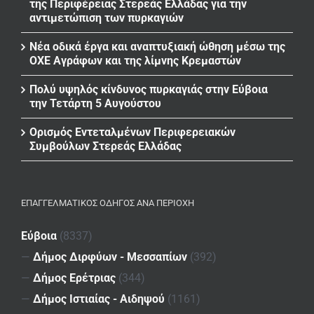
της Περιφέρειας Στερεάς Ελλάδας για την
αντιμετώπιση των πυρκαγιών
Νέα οδικά έργα και αναπτυξιακή ώθηση μέσω της
ΟΧΕ Αγράφων και της λίμνης Κρεμαστών
Πολύ υψηλός κίνδυνος πυρκαγιάς στην Εύβοια
την Τετάρτη 5 Αυγούστου
Ορισμός Εντεταλμένων Περιφερειακών
Συμβούλων Στερεάς Ελλάδας
ΕΠΑΓΓΕΛΜΑΤΙΚΌΣ ΟΔΗΓΌΣ ΑΝΆ ΠΕΡΙΟΧΉ
Εύβοια
(8337)
—
Δήμος Διρφύων - Μεσσαπίων
(392)
—
Δήμος Ερέτριας
(344)
—
Δήμος Ιστιαίας - Αιδηψού
(1161)