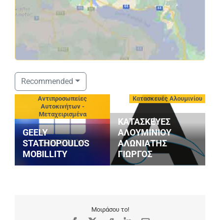
Recommended
-
Αντιπροσωπείες
Κατασκευές Αλουμινίου
Αυτοκινήτων -
Μεταχειρισμένα
ΚΑΤΑΣΚΕΥΕΣ
GEELY
ΑΛΟΥΜΙΝΙΟΥ
P
STATHOPOULOS
ΑΛΩΝΙΑΤΗΣ
Κ
MOBILLITY
ΓΙΩΡΓΟΣ
Ι
Μοιράσου το!