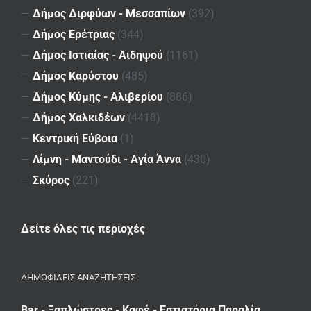
—
Δήμος Διρφύων - Μεσσαπίων
(392)
—
Δήμος Ερέτριας
(344)
—
Δήμος Ιστιαίας - Αιδηψού
(1161)
—
Δήμος Καρύστου
(485)
—
Δήμος Κύμης - Αλιβερίου
(886)
—
Δήμος Χαλκιδέων
(4418)
—
Κεντρική Εύβοια
(1)
—
Λίμνη - Μαντούδι - Αγία Άννα
(430)
—
Σκύρος
(221)
Δείτε όλες τις περιοχές
ΔΗΜΟΦΙΛΕΙΣ ΑΝΑΖΗΤΗΣΕΙΣ
Bar - Ξαπλώστρες - Καφέ - Εστιατόρια Παραλία