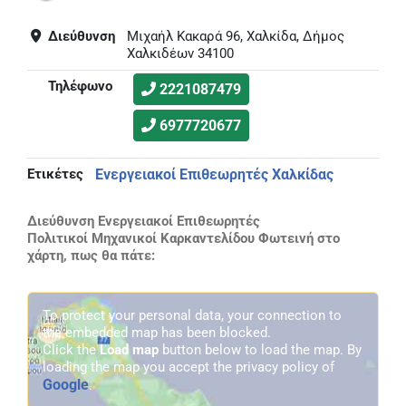
Διεύθυνση
Μιχαήλ Κακαρά 96, Χαλκίδα, Δήμος
Χαλκιδέων 34100
Τηλέφωνο
2221087479
6977720677
Ετικέτες
Ενεργειακοί Επιθεωρητές Χαλκίδας
Διεύθυνση Ενεργειακοί Επιθεωρητές
Πολιτικοί Μηχανικοί Καρκαντελίδου Φωτεινή στο
χάρτη, πως θα πάτε:
To protect your personal data, your connection to
the embedded map has been blocked.
Click the
Load map
button below to load the map. By
loading the map you accept the privacy policy of
Google
.