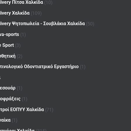
livery Πίτσα Χαλκίδα
(10)
livery Χαλκίδα
(109)
livery Ψητοπωλεία - Σουβλάκια Χαλκίδα
(50)
va-sports
(1)
e Sport
(3)
σθητική
(2)
τινολογικό Οδοντιατρικό Εργαστήριο
(1)
ι
εσουάρ
(1)
οφράξεις
(1)
ατροί ΕΟΠΥΥ Χαλκίδα
(71)
ναίκα
(1)
κηγόροι Χαλκίδα