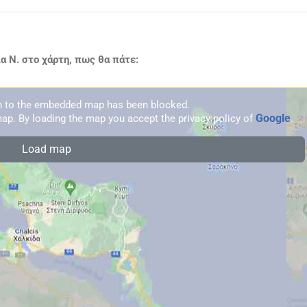
 Ν. στο χάρτη, πως θα πάτε:
on to the embedded map has been blocked.
Google
ap. By loading the map you accept the privacy policy of
.
Load map