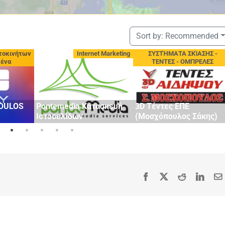
Sort by:
Recommended
t Marketing
ΣΥΣΤΉΜΑΤΑ ΣΚΊΑΣΗΣ -
Συνεργεία - Φανοποιε
ΤΕΝΤΕΣ - ΟΜΠΡΕΛΕΣ
ΣΤΑΘΟΠΟΥΛΟΣ SERVICE
VOLKSWAGEN, AUDI,
SKODA, ΕΠΑΓ/ΚΑ
ασκευή
3D Τέντες ΕΠΕ
ΟΧΗΜΑΤΑ & ΕΚΘΕΣΗ
(Μοσχόπουλος Σάκης)
ΑΥΤΟΚΙΝΗΤΩΝ
Facebook
X
Reddit
Linke