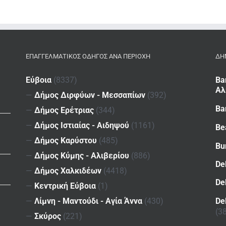
ΕΠΑΓΓΕΛΜΑΤΙΚΌΣ ΟΔΗΓΌΣ ΑΝΆ ΠΕΡΙΟΧΉ
ΔΗ
Εύβοια
(8337)
Ba
Αλ
—
Δήμος Διρφύων - Μεσσαπίων
(392)
Ba
—
Δήμος Ερέτριας
(344)
—
Δήμος Ιστιαίας - Αιδηψού
(1161)
Be
—
Δήμος Καρύστου
(485)
Bu
—
Δήμος Κύμης - Αλιβερίου
(886)
De
—
Δήμος Χαλκιδέων
(4418)
De
—
Κεντρική Εύβοια
(1)
De
—
Λίμνη - Μαντούδι - Αγία Άννα
(430)
(3
—
Σκύρος
(221)