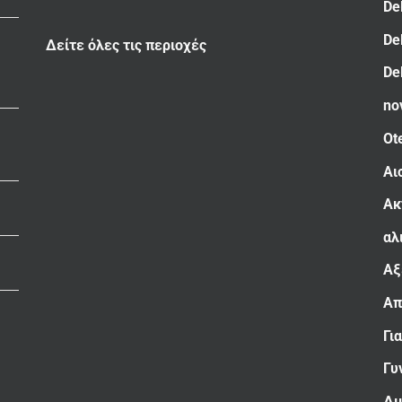
De
De
Δείτε όλες τις περιοχές
De
no
Ot
Αι
Ακ
αλ
Αξ
Απ
Γι
Γυ
Δι