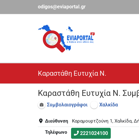
Μετάβαση
odigos@eviaportal.gr
στο
περιεχόμενο
Καραστάθη Ευτυχία Ν.
Καραστάθη Ευτυχία Ν. Συμ
Συμβολαιογράφοι
Χαλκίδα
Διεύθυνση
Καραμουρτζούνη 1, Χαλκίδα, Δ
Τηλέφωνο
2221024100