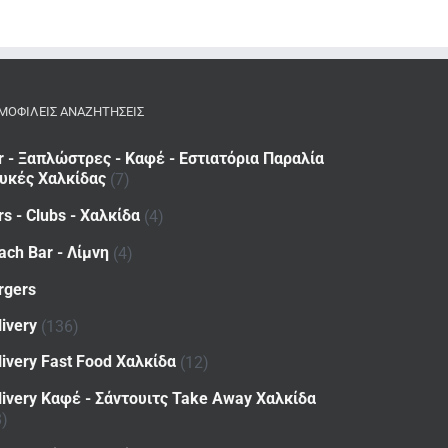
ΜΟΦΙΛΕΙΣ ΑΝΑΖΗΤΗΣΕΙΣ
r - Ξαπλώστρες - Καφέ - Εστιατόρια Παραλία
υκές Χαλκίδας
(7)
rs - Clubs - Χαλκίδα
(4)
ach Bar - Λίμνη
(4)
rgers
livery
(136)
livery Fast Food Χαλκίδα
(12)
livery Καφέ - Σάντουιτς Take Away Χαλκίδα
8)