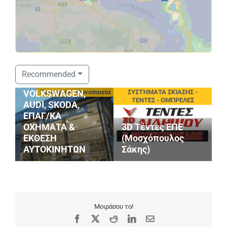
ΣΤΑΘΟΠΟΥΛΟΣ
Recommended
SERVICE
Συνεργεία - Φανοποιεία
ΣΥΣΤΉΜΑΤΑ ΣΚΊΑΣΗΣ -
VOLKSWAGEN,
ΤΕΝΤΕΣ - ΟΜΠΡΕΛΕΣ
AUDI, SKODA,
ΕΠΑΓ/ΚΑ
ΟΧΗΜΑΤΑ &
3D Τέντες ΕΠΕ
P
ΕΚΘΕΣΗ
(Μοσχόπουλος
Κ
ΑΥΤΟΚΙΝΗΤΩΝ
Σάκης)
Ι
Μοιράσου το!
Facebook
X
Reddit
LinkedIn
Email