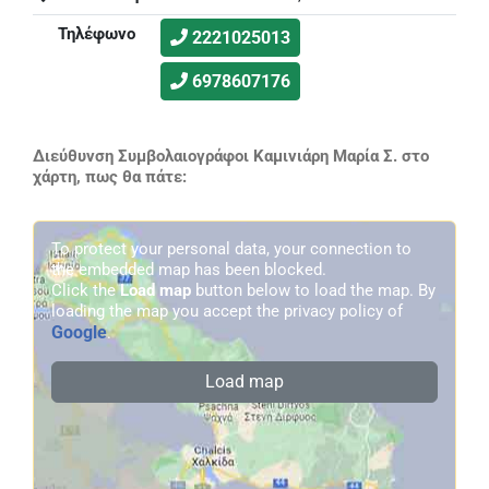
Τηλέφωνο
2221025013
6978607176
Διεύθυνση Συμβολαιογράφοι Καμινιάρη Μαρία Σ. στο
χάρτη, πως θα πάτε:
To protect your personal data, your connection to
the embedded map has been blocked.
Click the
Load map
button below to load the map. By
loading the map you accept the privacy policy of
Google
.
Load map