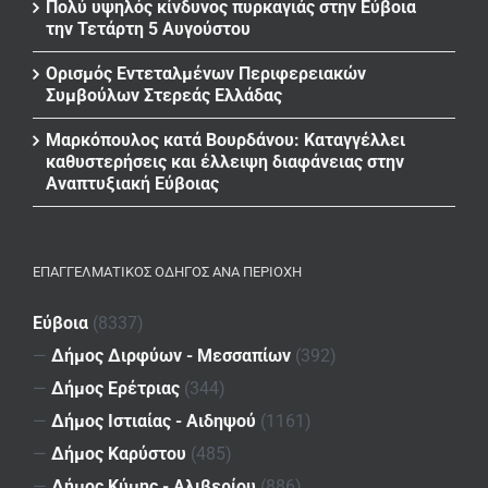
Πολύ υψηλός κίνδυνος πυρκαγιάς στην Εύβοια
την Τετάρτη 5 Αυγούστου
Ορισμός Εντεταλμένων Περιφερειακών
Συμβούλων Στερεάς Ελλάδας
Μαρκόπουλος κατά Βουρδάνου: Καταγγέλλει
καθυστερήσεις και έλλειψη διαφάνειας στην
Αναπτυξιακή Εύβοιας
ΕΠΑΓΓΕΛΜΑΤΙΚΌΣ ΟΔΗΓΌΣ ΑΝΆ ΠΕΡΙΟΧΉ
Εύβοια
(8337)
—
Δήμος Διρφύων - Μεσσαπίων
(392)
—
Δήμος Ερέτριας
(344)
—
Δήμος Ιστιαίας - Αιδηψού
(1161)
—
Δήμος Καρύστου
(485)
—
Δήμος Κύμης - Αλιβερίου
(886)