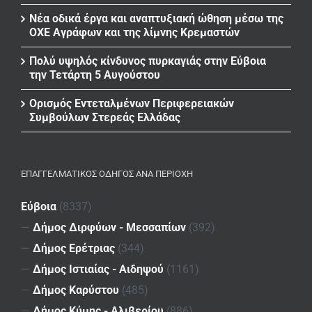
Νέα οδικά έργα και αναπτυξιακή ώθηση μέσω της
ΟΧΕ Αγράφων και της λίμνης Κρεμαστών
Πολύ υψηλός κίνδυνος πυρκαγιάς στην Εύβοια
την Τετάρτη 5 Αυγούστου
Ορισμός Εντεταλμένων Περιφερειακών
Συμβούλων Στερεάς Ελλάδας
ΕΠΑΓΓΕΛΜΑΤΙΚΌΣ ΟΔΗΓΌΣ ΑΝΆ ΠΕΡΙΟΧΉ
Εύβοια
(8337)
—
Δήμος Διρφύων - Μεσσαπίων
(392)
—
Δήμος Ερέτριας
(344)
—
Δήμος Ιστιαίας - Αιδηψού
(1161)
—
Δήμος Καρύστου
(485)
—
Δήμος Κύμης - Αλιβερίου
(886)