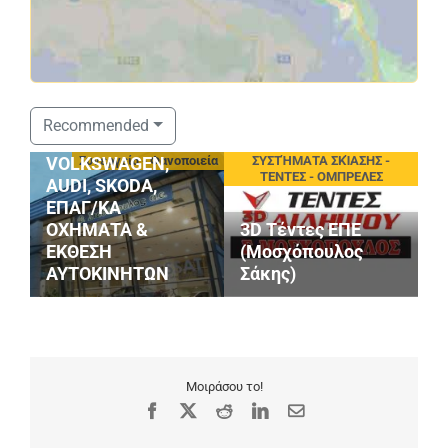
ΣΤΑΘΟΠΟΥΛΟΣ
Recommended
SERVICE
Συνεργεία - Φανοποιεία
ΣΥΣΤΉΜΑΤΑ ΣΚΊΑΣΗΣ -
VOLKSWAGEN,
ΤΕΝΤΕΣ - ΟΜΠΡΕΛΕΣ
AUDI, SKODA,
ΕΠΑΓ/ΚΑ
ΟΧΗΜΑΤΑ &
3D Τέντες ΕΠΕ
P
ΕΚΘΕΣΗ
(Μοσχόπουλος
Κ
ΑΥΤΟΚΙΝΗΤΩΝ
Σάκης)
Ι
Μοιράσου το!
Facebook
X
Reddit
LinkedIn
Email