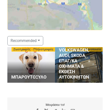
ΣΤΑΘΟΠΟΥΛΟΣ
Recommended
SERVICE
-
Ζωοτροφές - Πτηνοτροφές
Συνεργεία - Φανοποιεία
VOLKSWAGEN,
AUDI, SKODA,
ΕΠΑΓ/ΚΑ
ΟΧΗΜΑΤΑ &
G
ΕΚΘΕΣΗ
S
ΜΠΑΡΟΥΤΟΞΥΛΟ
ΑΥΤΟΚΙΝΗΤΩΝ
M
Μοιράσου το!