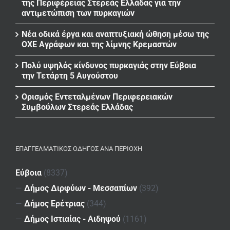
της Περιφέρειας Στερεάς Ελλάδας για την
αντιμετώπιση των πυρκαγιών
Νέα οδικά έργα και αναπτυξιακή ώθηση μέσω της
ΟΧΕ Αγράφων και της λίμνης Κρεμαστών
Πολύ υψηλός κίνδυνος πυρκαγιάς στην Εύβοια
την Τετάρτη 5 Αυγούστου
Ορισμός Εντεταλμένων Περιφερειακών
Συμβούλων Στερεάς Ελλάδας
ΕΠΑΓΓΕΛΜΑΤΙΚΌΣ ΟΔΗΓΌΣ ΑΝΆ ΠΕΡΙΟΧΉ
Εύβοια
(8337)
—
Δήμος Διρφύων - Μεσσαπίων
(392)
—
Δήμος Ερέτριας
(344)
—
Δήμος Ιστιαίας - Αιδηψού
(1161)