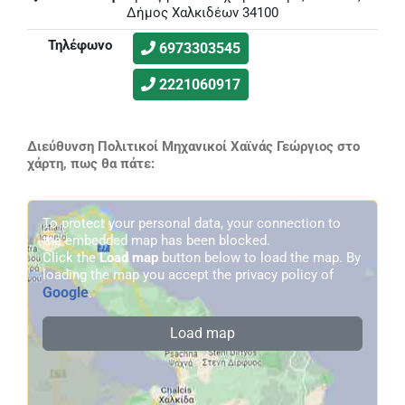
Δήμος Χαλκιδέων 34100
Τηλέφωνο
6973303545
2221060917
Διεύθυνση Πολιτικοί Μηχανικοί Χαϊνάς Γεώργιος στο
χάρτη, πως θα πάτε:
To protect your personal data, your connection to
the embedded map has been blocked.
Click the
Load map
button below to load the map. By
loading the map you accept the privacy policy of
Google
.
Load map