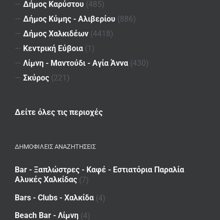
—
Δήμος Καρύστου
(485)
—
Δήμος Κύμης - Αλιβερίου
(886)
—
Δήμος Χαλκιδέων
(4418)
—
Κεντρική Εύβοια
(1)
—
Λίμνη - Μαντούδι - Αγία Άννα
(430)
—
Σκύρος
(221)
Δείτε όλες τις περιοχές
ΔΗΜΟΦΙΛΕΙΣ ΑΝΑΖΗΤΗΣΕΙΣ
Bar - Ξαπλώστρες - Καφέ - Εστιατόρια Παραλία
Αλυκές Χαλκίδας
(7)
Bars - Clubs - Χαλκίδα
(4)
Beach Bar - Λίμνη
(4)