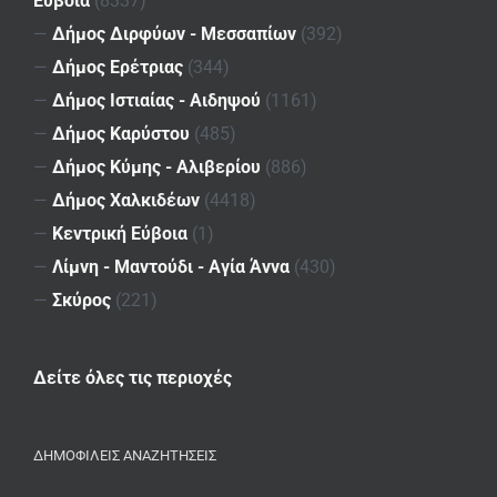
Εύβοια
(8337)
—
Δήμος Διρφύων - Μεσσαπίων
(392)
—
Δήμος Ερέτριας
(344)
—
Δήμος Ιστιαίας - Αιδηψού
(1161)
—
Δήμος Καρύστου
(485)
—
Δήμος Κύμης - Αλιβερίου
(886)
—
Δήμος Χαλκιδέων
(4418)
—
Κεντρική Εύβοια
(1)
—
Λίμνη - Μαντούδι - Αγία Άννα
(430)
—
Σκύρος
(221)
Δείτε όλες τις περιοχές
ΔΗΜΟΦΙΛΕΙΣ ΑΝΑΖΗΤΗΣΕΙΣ