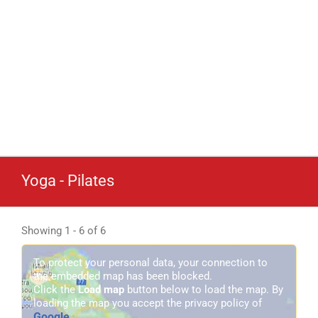
Yoga - Pilates
Showing 1 - 6 of 6
To protect your personal data, your connection to
the embedded map has been blocked.
Click the
Load map
button below to load the map. By
loading the map you accept the privacy policy of
Google
.