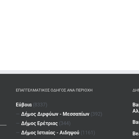
ΕΠΑΓΓΕΛΜΑΤΙΚΌΣ ΟΔΗΓΌΣ ΑΝΆ ΠΕΡΙΟΧΉ
ΔΗ
Εύβοια
(8337)
Ba
Αλ
—
Δήμος Διρφύων - Μεσσαπίων
(392)
Ba
—
Δήμος Ερέτριας
(344)
—
Δήμος Ιστιαίας - Αιδηψού
(1161)
Be