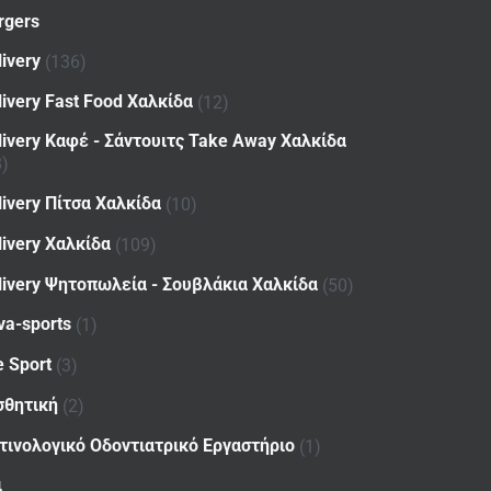
rgers
livery
(136)
livery Fast Food Χαλκίδα
(12)
livery Καφέ - Σάντουιτς Take Away Χαλκίδα
8)
livery Πίτσα Χαλκίδα
(10)
livery Χαλκίδα
(109)
livery Ψητοπωλεία - Σουβλάκια Χαλκίδα
(50)
va-sports
(1)
e Sport
(3)
σθητική
(2)
τινολογικό Οδοντιατρικό Εργαστήριο
(1)
ι