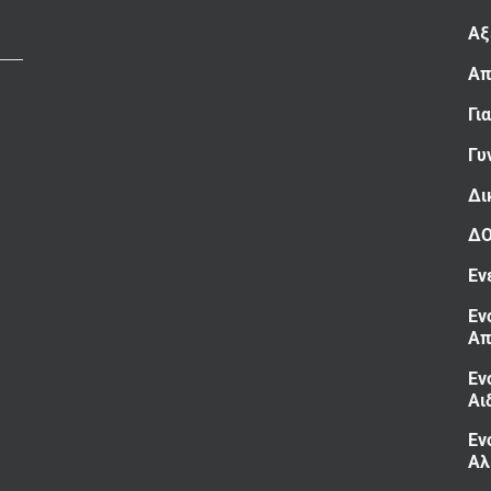
Αξ
Απ
Γι
Γυ
Δι
Δ
Εν
Εν
Απ
Εν
Αι
Εν
Αλ