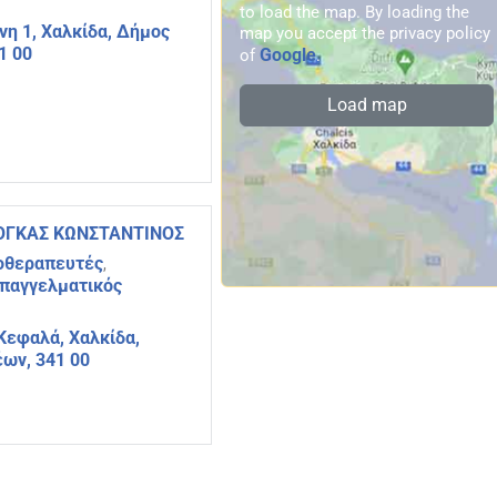
to load the map. By loading the
η 1, Χαλκίδα, Δήμος
map you accept the privacy policy
1 00
Google
of
.
Load map
ΡΟΓΚΑΣ ΚΩΝΣΤΑΝΤΙΝΟΣ
γοθεραπευτές
,
Επαγγελματικός
Κεφαλά, Χαλκίδα,
ων, 341 00