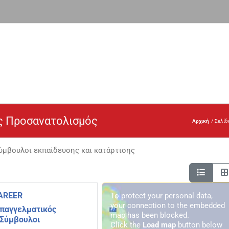
ς Προσανατολισμός
Αρχική
Σελίδ
ύμβουλοι εκπαίδευσης και κατάρτισης
CAREER
To protect your personal data,
your connection to the embedded
Επαγγελματικός
map has been blocked.
Σύμβουλοι
Click the
Load map
button below