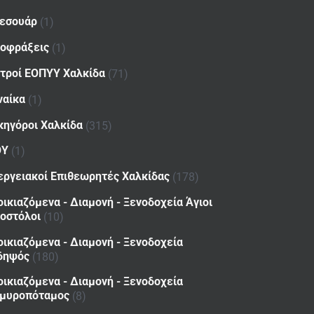
εσουάρ
(1)
οφράξεις
(1)
ατροί ΕΟΠΥΥ Χαλκίδα
(71)
ναίκα
(1)
κηγόροι Χαλκίδα
(315)
ΟΥ
(1)
εργειακοί Επιθεωρητές Χαλκίδας
(178)
οικιαζόμενα - Διαμονή - Ξενοδοχεία Άγιοι
οστόλοι
(10)
οικιαζόμενα - Διαμονή - Ξενοδοχεία
δηψός
(180)
οικιαζόμενα - Διαμονή - Ξενοδοχεία
μυροπόταμος
(8)