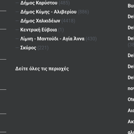
—
Δήμος Καρύστου
(485)
Bu
—
Δήμος Κύμης - Αλιβερίου
(886)
De
—
Δήμος Χαλκιδέων
(4418)
De
—
Κεντρική Εύβοια
(1)
De
—
Λίμνη - Μαντούδι - Αγία Άννα
(430)
(3
—
Σκύρος
(221)
De
De
Δείτε όλες τις περιοχές
De
no
Ot
Αι
Ακ
αλ