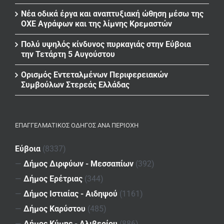
Νέα οδικά έργα και αναπτυξιακή ώθηση μέσω της
ΟΧΕ Αγράφων και της λίμνης Κρεμαστών
Πολύ υψηλός κίνδυνος πυρκαγιάς στην Εύβοια
την Τετάρτη 5 Αυγούστου
Ορισμός Εντεταλμένων Περιφερειακών
Συμβούλων Στερεάς Ελλάδας
ΕΠΑΓΓΕΛΜΑΤΙΚΌΣ ΟΔΗΓΌΣ ΑΝΆ ΠΕΡΙΟΧΉ
Εύβοια
(8337)
—
Δήμος Διρφύων - Μεσσαπίων
(392)
—
Δήμος Ερέτριας
(344)
—
Δήμος Ιστιαίας - Αιδηψού
(1161)
—
Δήμος Καρύστου
(485)
—
Δήμος Κύμης - Αλιβερίου
(886)