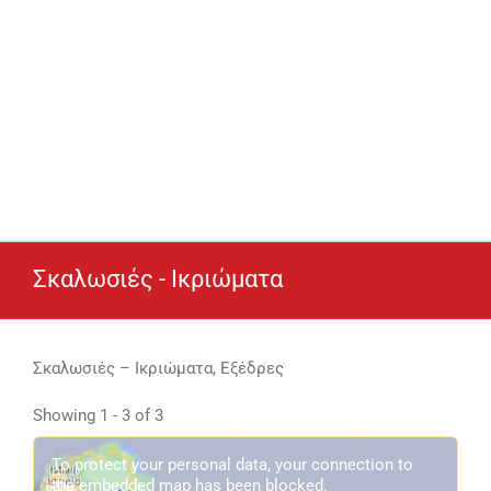
Σκαλωσιές - Ικριώματα
Σκαλωσιές – Ικριώματα, Εξέδρες
Showing 1 - 3 of 3
To protect your personal data, your connection to
the embedded map has been blocked.