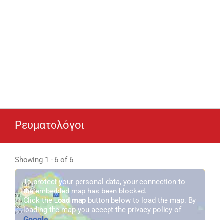
Ρευματολόγοι
Showing 1 - 6 of 6
To protect your personal data, your connection to
the embedded map has been blocked.
Click the
Load map
button below to load the map. By
loading the map you accept the privacy policy of
Google
.