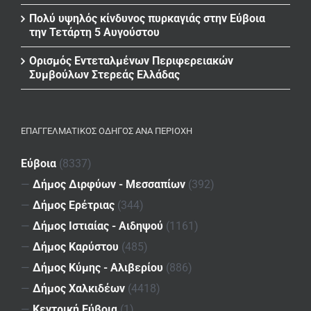
Πολύ υψηλός κίνδυνος πυρκαγιάς στην Εύβοια
την Τετάρτη 5 Αυγούστου
Ορισμός Εντεταλμένων Περιφερειακών
Συμβούλων Στερεάς Ελλάδας
ΕΠΑΓΓΕΛΜΑΤΙΚΌΣ ΟΔΗΓΌΣ ΑΝΆ ΠΕΡΙΟΧΉ
Εύβοια
(8337)
—
Δήμος Διρφύων - Μεσσαπίων
(392)
—
Δήμος Ερέτριας
(344)
—
Δήμος Ιστιαίας - Αιδηψού
(1161)
—
Δήμος Καρύστου
(485)
—
Δήμος Κύμης - Αλιβερίου
(886)
—
Δήμος Χαλκιδέων
(4418)
—
Κεντρική Εύβοια
(1)