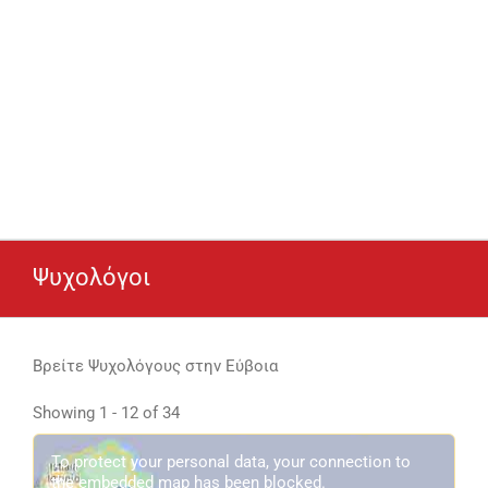
Ψυχολόγοι
Βρείτε Ψυχολόγους στην Εύβοια
Showing 1 - 12 of 34
To protect your personal data, your connection to
the embedded map has been blocked.