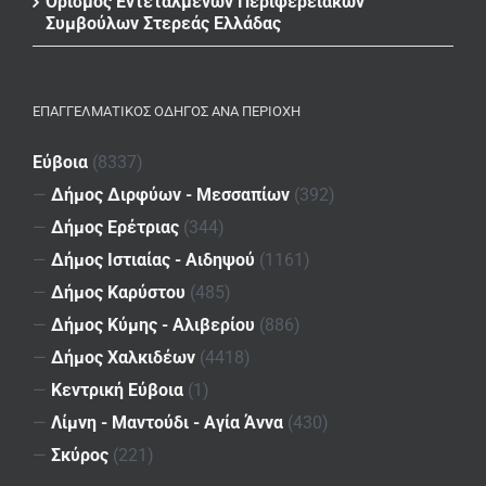
Ορισμός Εντεταλμένων Περιφερειακών
Συμβούλων Στερεάς Ελλάδας
ΕΠΑΓΓΕΛΜΑΤΙΚΌΣ ΟΔΗΓΌΣ ΑΝΆ ΠΕΡΙΟΧΉ
Εύβοια
(8337)
—
Δήμος Διρφύων - Μεσσαπίων
(392)
—
Δήμος Ερέτριας
(344)
—
Δήμος Ιστιαίας - Αιδηψού
(1161)
—
Δήμος Καρύστου
(485)
—
Δήμος Κύμης - Αλιβερίου
(886)
—
Δήμος Χαλκιδέων
(4418)
—
Κεντρική Εύβοια
(1)
—
Λίμνη - Μαντούδι - Αγία Άννα
(430)
—
Σκύρος
(221)