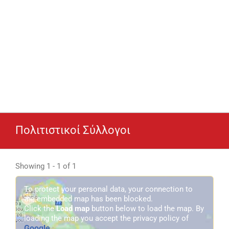
Πολιτιστικοί Σύλλογοι
Showing 1 - 1 of 1
To protect your personal data, your connection to
the embedded map has been blocked.
Click the
Load map
button below to load the map. By
loading the map you accept the privacy policy of
Google
.