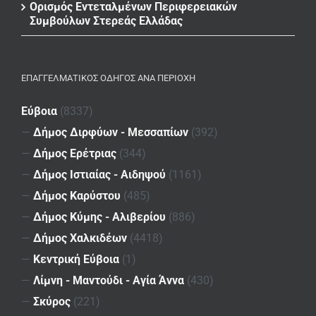
Ορισμός Εντεταλμένων Περιφερειακών
Συμβούλων Στερεάς Ελλάδας
ΕΠΑΓΓΕΛΜΑΤΙΚΌΣ ΟΔΗΓΌΣ ΑΝΆ ΠΕΡΙΟΧΉ
Εύβοια
(8337)
—
Δήμος Διρφύων - Μεσσαπίων
(392)
—
Δήμος Ερέτριας
(344)
—
Δήμος Ιστιαίας - Αιδηψού
(1161)
—
Δήμος Καρύστου
(485)
—
Δήμος Κύμης - Αλιβερίου
(886)
—
Δήμος Χαλκιδέων
(4418)
—
Κεντρική Εύβοια
(1)
—
Λίμνη - Μαντούδι - Αγία Άννα
(430)
—
Σκύρος
(221)