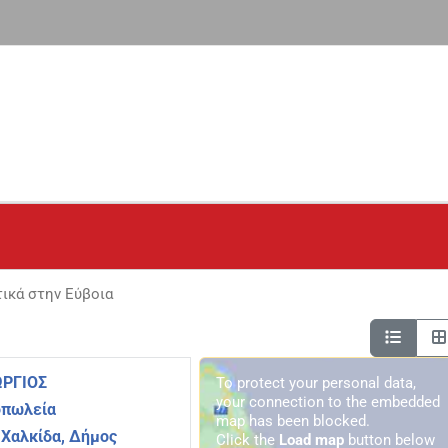
ικά στην Εύβοια
ΩΡΓΙΟΣ
To protect your personal data,
your connection to the embedded
οπωλεία
map has been blocked.
 Χαλκίδα, Δήμος
Click the
Load map
button below