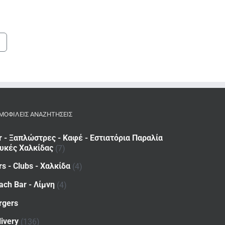
ΜΟΦΙΛΕΙΣ ΑΝΑΖΗΤΗΣΕΙΣ
r - Ξαπλώστρες - Καφέ - Εστιατόρια Παραλία
υκές Χαλκίδας
(7)
rs - Clubs - Χαλκίδα
(4)
ach Bar - Λίμνη
(4)
rgers
livery
(136)