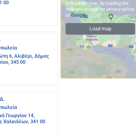
1 00
to load the map. By loading the
map you accept the privacy policy
Google
of
.
Load map
.
οπωλεία
ώτη 6, Αλιβέρι, Δήμος
ίου, 345 00
Δ.
οπωλεία
ά Γεωργίου 14,
ς Χαλκιδέων, 341 00