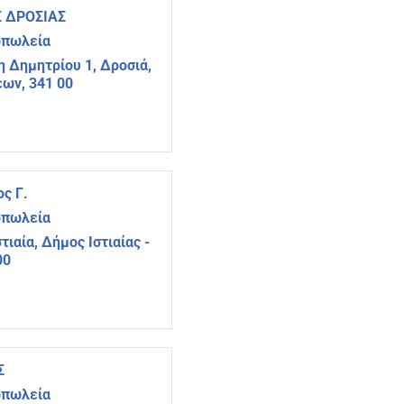
 ΔΡΟΣΙΑΣ
οπωλεία
 Δημητρίου 1, Δροσιά,
ων, 341 00
ς Γ.
οπωλεία
τιαία, Δήμος Ιστιαίας -
00
Σ
οπωλεία