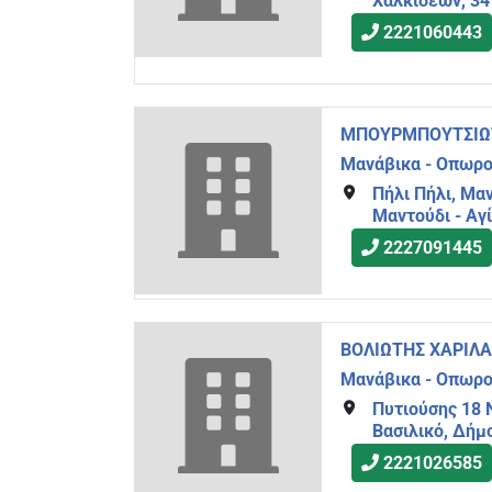
Χαλκιδέων, 34
2221060443
ΜΠΟΥΡΜΠΟΥΤΣΙΩΤ
Μανάβικα - Οπωρ
Πήλι Πήλι, Μαν
Μαντούδι - Αγί
2227091445
ΒΟΛΙΩΤΗΣ ΧΑΡΙΛ
Μανάβικα - Οπωρ
Πυτιούσης 18 
Βασιλικό, Δήμ
2221026585