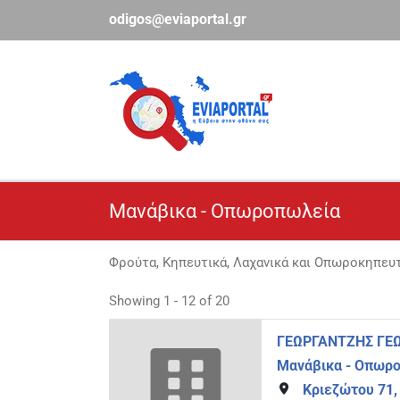
Μετάβαση
odigos@eviaportal.gr
στο
περιεχόμενο
Μανάβικα - Οπωροπωλεία
Φρούτα, Κηπευτικά, Λαχανικά και Οπωροκηπευτ
Showing 1 - 12 of 20
ΓΕΩΡΓΑΝΤΖΗΣ ΓΕ
Μανάβικα - Οπωρ
Κριεζώτου 71,