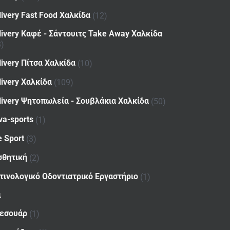
livery Fast Food Χαλκίδα
(12)
livery Καφέ - Σάντουιτς Take Away Χαλκίδα
8)
livery Πίτσα Χαλκίδα
(10)
livery Χαλκίδα
(109)
livery Ψητοπωλεία - Σουβλάκια Χαλκίδα
(50)
va-sports
(1)
e Sport
(3)
σθητική
(2)
τινολογικό Οδοντιατρικό Εργαστήριο
(1)
ι
εσουάρ
(1)