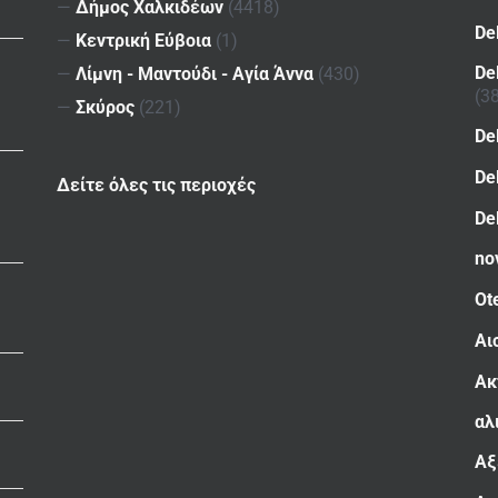
—
Δήμος Χαλκιδέων
(4418)
De
—
Κεντρική Εύβοια
(1)
De
—
Λίμνη - Μαντούδι - Αγία Άννα
(430)
(3
—
Σκύρος
(221)
De
De
Δείτε όλες τις περιοχές
De
no
Ot
Αι
Ακ
αλ
Αξ