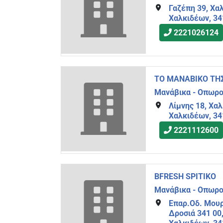
Γαζέπη 39, Χα
Χαλκιδέων, 34
2221026124
ΤΟ ΜΑΝΑΒΙΚΟ ΤΗ
Μανάβικα - Οπωρ
Λίμνης 18, Χα
Χαλκιδέων, 34
2221112600
BFRESH SPITIKO
Μανάβικα - Οπωρ
Επαρ.Οδ. Μουρ
Δροσιά 341 00