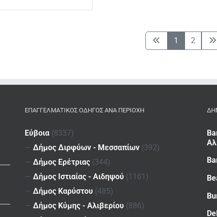
1
2
ΕΠΑΓΓΕΛΜΑΤΙΚΌΣ ΟΔΗΓΌΣ ΑΝΆ ΠΕΡΙΟΧΉ
ΔΗ
Εύβοια
(8337)
Ba
Αλ
—
Δήμος Διρφύων - Μεσσαπίων
(392)
Ba
—
Δήμος Ερέτριας
(344)
—
Δήμος Ιστιαίας - Αιδηψού
(1161)
Be
—
Δήμος Καρύστου
(485)
Bu
—
Δήμος Κύμης - Αλιβερίου
(886)
De