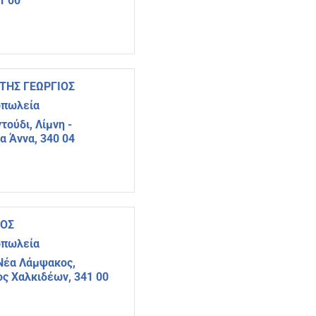
1 00
ΗΣ ΓΕΩΡΓΙΟΣ
οπωλεία
τούδι, Λίμνη -
α Άννα, 340 04
ΑΟΣ
οπωλεία
Νέα Λάμψακος,
ος Χαλκιδέων, 341 00