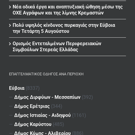
Νέα οδικά έργα και αναπτυξιακή ώθηση μέσω της
ΟΧΕ Αγράφων και της λίμνης Κρεμαστών
Πολύ υψηλός κίνδυνος πυρκαγιάς στην Εύβοια
την Τετάρτη 5 Αυγούστου
Ορισμός Εντεταλμένων Περιφερειακών
Συμβούλων Στερεάς Ελλάδας
ΕΠΑΓΓΕΛΜΑΤΙΚΌΣ ΟΔΗΓΌΣ ΑΝΆ ΠΕΡΙΟΧΉ
Εύβοια
(8337)
—
Δήμος Διρφύων - Μεσσαπίων
(392)
—
Δήμος Ερέτριας
(344)
—
Δήμος Ιστιαίας - Αιδηψού
(1161)
—
Δήμος Καρύστου
(485)
—
Δήμος Κύμης - Αλιβερίου
(886)