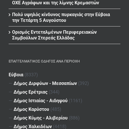
ΟΧΕ Αγράφων και της λίμνης Κρεμαστών
Πολύ υψηλός κίνδυνος πυρκαγιάς στην Εύβοια
την Τετάρτη 5 Αυγούστου
Ορισμός Εντεταλμένων Περιφερειακών
Συμβούλων Στερεάς Ελλάδας
ΕΠΑΓΓΕΛΜΑΤΙΚΌΣ ΟΔΗΓΌΣ ΑΝΆ ΠΕΡΙΟΧΉ
Εύβοια
(8337)
—
Δήμος Διρφύων - Μεσσαπίων
(392)
—
Δήμος Ερέτριας
(344)
—
Δήμος Ιστιαίας - Αιδηψού
(1161)
—
Δήμος Καρύστου
(485)
—
Δήμος Κύμης - Αλιβερίου
(886)
—
Δήμος Χαλκιδέων
(4418)