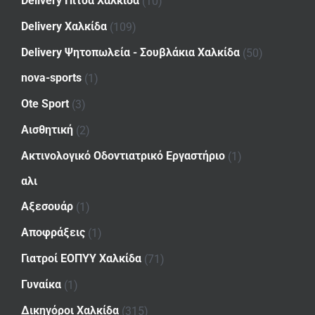
Delivery Πίτσα Χαλκίδα
(10)
Delivery Χαλκίδα
(109)
Delivery Ψητοπωλεία - Σουβλάκια Χαλκίδα
(50)
nova-sports
(1)
Ote Sport
(3)
Αισθητική
(2)
Ακτινολογικό Οδοντιατρικό Εργαστήριο
(1)
αλι
Αξεσουάρ
(1)
Αποφράξεις
(1)
Γιατροί ΕΟΠΥΥ Χαλκίδα
(71)
Γυναίκα
(1)
Δικηγόροι Χαλκίδα
(315)