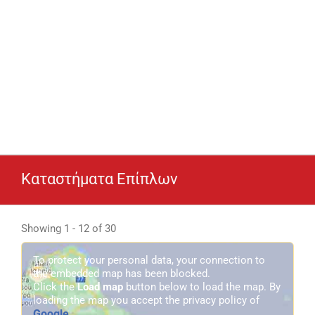
Καταστήματα Επίπλων
Showing 1 - 12 of 30
To protect your personal data, your connection to
the embedded map has been blocked.
Click the
Load map
button below to load the map. By
loading the map you accept the privacy policy of
Google
.