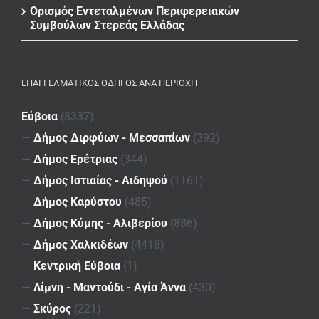
Ορισμός Εντεταλμένων Περιφερειακών
Συμβούλων Στερεάς Ελλάδας
ΕΠΑΓΓΕΛΜΑΤΙΚΌΣ ΟΔΗΓΌΣ ΑΝΆ ΠΕΡΙΟΧΉ
Εύβοια
(8337)
—
Δήμος Διρφύων - Μεσσαπίων
(392)
—
Δήμος Ερέτριας
(344)
—
Δήμος Ιστιαίας - Αιδηψού
(1161)
—
Δήμος Καρύστου
(485)
—
Δήμος Κύμης - Αλιβερίου
(886)
—
Δήμος Χαλκιδέων
(4418)
—
Κεντρική Εύβοια
(1)
—
Λίμνη - Μαντούδι - Αγία Άννα
(430)
—
Σκύρος
(221)