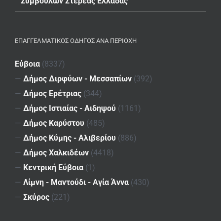
Συμβούλων Στερεάς Ελλάδας
ΕΠΑΓΓΕΛΜΑΤΙΚΌΣ ΟΔΗΓΌΣ ΑΝΆ ΠΕΡΙΟΧΉ
Εύβοια
(8337)
—
Δήμος Διρφύων - Μεσσαπίων
(392)
—
Δήμος Ερέτριας
(344)
—
Δήμος Ιστιαίας - Αιδηψού
(1161)
—
Δήμος Καρύστου
(485)
—
Δήμος Κύμης - Αλιβερίου
(886)
—
Δήμος Χαλκιδέων
(4418)
—
Κεντρική Εύβοια
(1)
—
Λίμνη - Μαντούδι - Αγία Άννα
(430)
—
Σκύρος
(221)