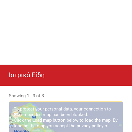
Ιατρικά Είδη
Showing 1 - 3 of 3
To protect your personal data, your connection to
the embedded map has been blocked.
Click the
Load map
button below to load the map. By
loading the map you accept the privacy policy of
Google
.