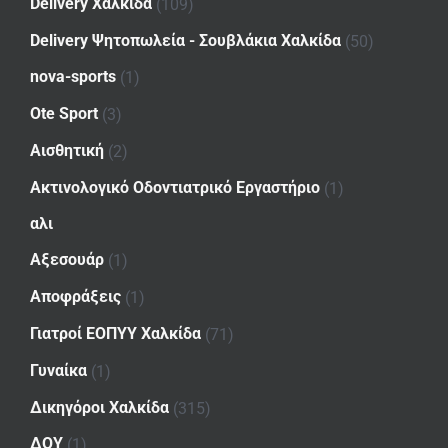
Delivery Χαλκίδα
(109)
Delivery Ψητοπωλεία - Σουβλάκια Χαλκίδα
(50)
nova-sports
(1)
Ote Sport
(3)
Αισθητική
(2)
Ακτινολογικό Οδοντιατρικό Εργαστήριο
(1)
αλι
Αξεσουάρ
(1)
Αποφράξεις
(1)
Γιατροί ΕΟΠΥΥ Χαλκίδα
(71)
Γυναίκα
(1)
Δικηγόροι Χαλκίδα
(315)
ΔΟΥ
(1)