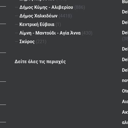
Bu
—
Δήμος Κύμης - Αλιβερίου
(886)
De
—
Δήμος Χαλκιδέων
(4418)
De
—
Κεντρική Εύβοια
(1)
De
—
Λίμνη - Μαντούδι - Αγία Άννα
(430)
(3
—
Σκύρος
(221)
De
De
Δείτε όλες τις περιοχές
De
no
Ot
Αι
Ακ
αλ