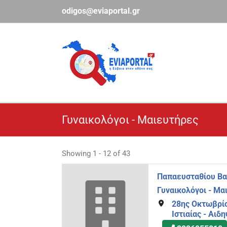
Μετάβαση
odigos@eviaportal.gr
στο
περιεχόμενο
Γυναικολόγοι - Μαιευτήρες
Showing 1 - 12 of 43
Παπαευσταθίου Βασ
Γυναικολόγοι - Μα
28ης Οκτωβρίο
Ιστιαίας - Αιδ