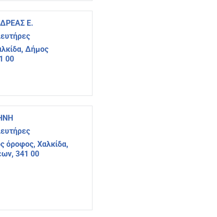
ΔΡΕΑΣ Ε.
ιευτήρες
αλκίδα, Δήμος
1 00
ΗΝΗ
ιευτήρες
ος όροφος, Χαλκίδα,
ων, 341 00