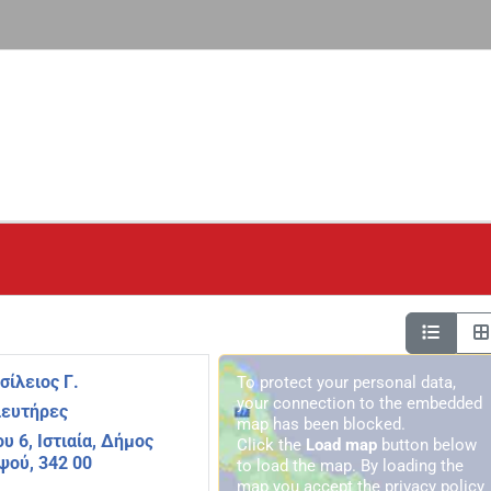
ίλειος Γ.
To protect your personal data,
your connection to the embedded
ιευτήρες
map has been blocked.
υ 6, Ιστιαία, Δήμος
Click the
Load map
button below
ηψού, 342 00
to load the map. By loading the
map you accept the privacy policy