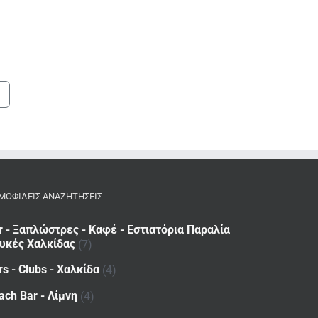
ΜΟΦΙΛΕΙΣ ΑΝΑΖΗΤΗΣΕΙΣ
r - Ξαπλώστρες - Καφέ - Εστιατόρια Παραλία
υκές Χαλκίδας
(7)
rs - Clubs - Χαλκίδα
(4)
ach Bar - Λίμνη
(4)