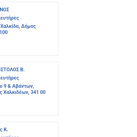
ΑΝΟΣ
ιευτήρες
 Χαλκίδα, Δήμος
4100
ΣΤΟΛΟΣ Β.
ιευτήρες
υ 9 & Αβάντων,
ς Χαλκιδέων, 341 00
ς Κ.