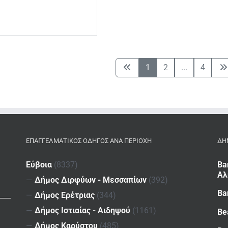
1
2
...
4
ΕΠΑΓΓΕΛΜΑΤΙΚΌΣ ΟΔΗΓΌΣ ΑΝΆ ΠΕΡΙΟΧΉ
ΔΗ
Εύβοια
(8337)
Ba
Αλ
—
Δήμος Διρφύων - Μεσσαπίων
(392)
Ba
—
Δήμος Ερέτριας
(344)
—
Δήμος Ιστιαίας - Αιδηψού
(1161)
Be
—
Δήμος Καρύστου
(485)