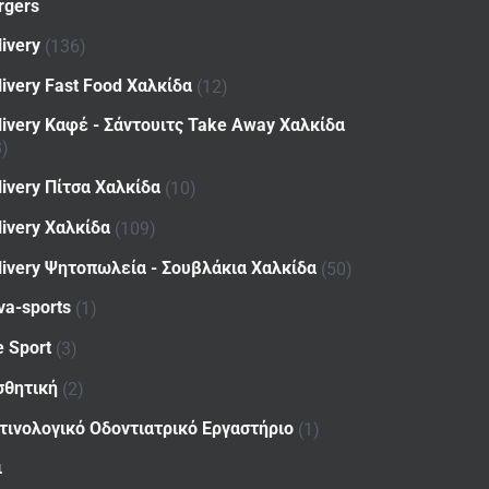
rgers
livery
(136)
livery Fast Food Χαλκίδα
(12)
livery Καφέ - Σάντουιτς Take Away Χαλκίδα
8)
livery Πίτσα Χαλκίδα
(10)
livery Χαλκίδα
(109)
livery Ψητοπωλεία - Σουβλάκια Χαλκίδα
(50)
va-sports
(1)
e Sport
(3)
σθητική
(2)
τινολογικό Οδοντιατρικό Εργαστήριο
(1)
ι