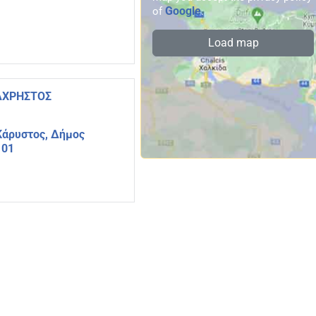
Google
of
.
Load map
ΑΧΡΗΣΤΟΣ
Κάρυστος, Δήμος
 01