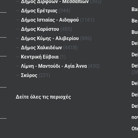
—
Δήμος Διρφύων - Μεσσαπίων
(392)
Ba
—
Δήμος Ερέτριας
(344)
—
Δήμος Ιστιαίας - Αιδηψού
(1161)
Be
—
Δήμος Καρύστου
(485)
Bu
—
Δήμος Κύμης - Αλιβερίου
(886)
De
—
Δήμος Χαλκιδέων
(4418)
De
—
Κεντρική Εύβοια
(1)
De
—
Λίμνη - Μαντούδι - Αγία Άννα
(430)
(3
—
Σκύρος
(221)
De
De
Δείτε όλες τις περιοχές
De
no
Ot