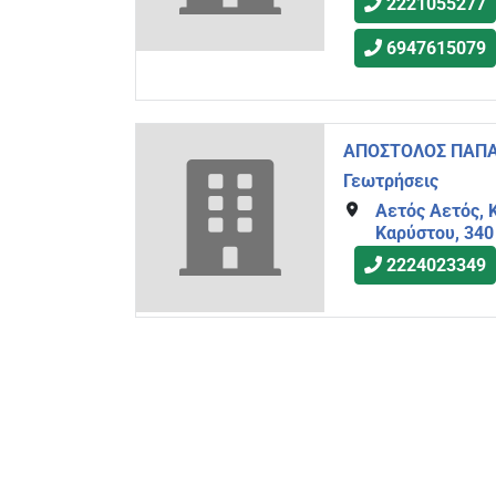
2221055277
6947615079
ΑΠΟΣΤΟΛΟΣ ΠΑΠ
Γεωτρήσεις
Αετός Αετός, 
Καρύστου, 340
2224023349