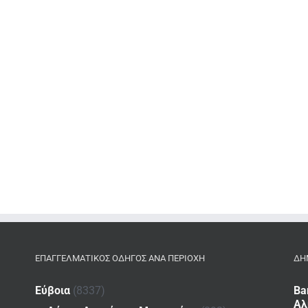
ΕΠΑΓΓΕΛΜΑΤΙΚΌΣ ΟΔΗΓΌΣ ΑΝΆ ΠΕΡΙΟΧΉ
ΔΗ
Εύβοια
(8337)
Ba
Αλ