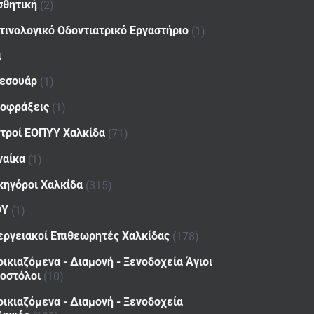
σθητική
(2)
τινολογικό Οδοντιατρικό Εργαστήριο
(1)
ι
εσουάρ
(1)
οφράξεις
(1)
ατροί ΕΟΠΥΥ Χαλκίδα
(71)
ναίκα
(1)
κηγόροι Χαλκίδα
(315)
ΟΥ
(1)
εργειακοί Επιθεωρητές Χαλκίδας
(178)
οικιαζόμενα - Διαμονή - Ξενοδοχεία Άγιοι
οστόλοι
(10)
οικιαζόμενα - Διαμονή - Ξενοδοχεία