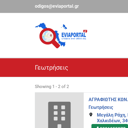
Μετάβαση
odigos@eviaportal.gr
στο
περιεχόμενο
Γεωτρήσεις
Showing 1 - 2 of 2
ΑΓΡΑΦΙΩΤΗΣ ΚΩΝ
Γεωτρήσεις
Μεγάλη Ράχη, 
Χαλκιδέων, 34