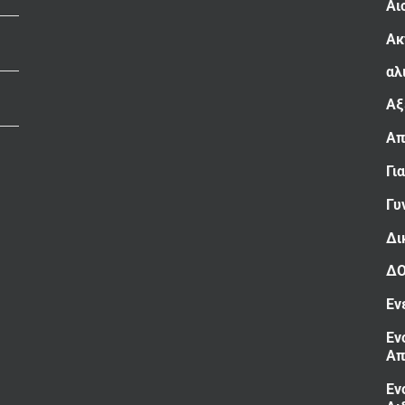
Αι
Ακ
αλ
Αξ
Απ
Γι
Γυ
Δι
Δ
Εν
Εν
Απ
Εν