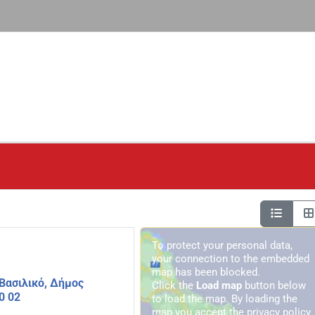
.
To protect your personal data,
your connection to the embedded
map has been blocked.
Βασιλικό, Δήμος
Click the
Load map
button below
0 02
to load the map. By loading the
map you accept the privacy policy