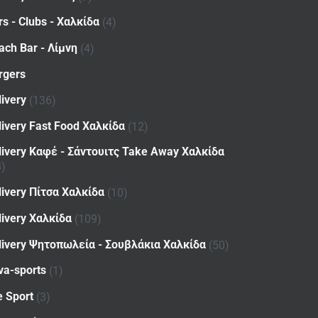
rs - Clubs - Χαλκίδα
(4)
ach Bar - Λίμνη
(4)
rgers
livery
(136)
livery Fast Food Χαλκίδα
(12)
livery Καφέ - Σάντουιτς Take Away Χαλκίδα
8)
livery Πίτσα Χαλκίδα
(10)
livery Χαλκίδα
(109)
livery Ψητοπωλεία - Σουβλάκια Χαλκίδα
(50)
va-sports
(1)
e Sport
(3)