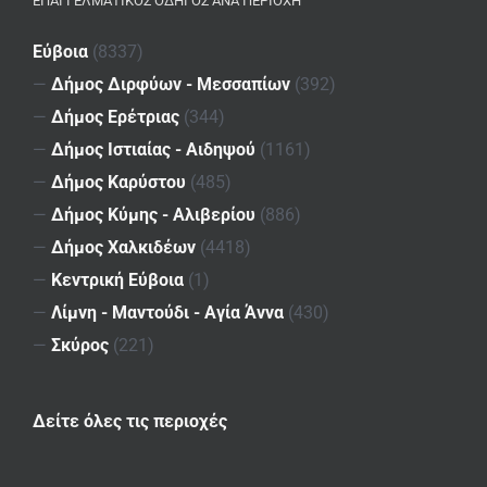
ΕΠΑΓΓΕΛΜΑΤΙΚΌΣ ΟΔΗΓΌΣ ΑΝΆ ΠΕΡΙΟΧΉ
Εύβοια
(8337)
—
Δήμος Διρφύων - Μεσσαπίων
(392)
—
Δήμος Ερέτριας
(344)
—
Δήμος Ιστιαίας - Αιδηψού
(1161)
—
Δήμος Καρύστου
(485)
—
Δήμος Κύμης - Αλιβερίου
(886)
—
Δήμος Χαλκιδέων
(4418)
—
Κεντρική Εύβοια
(1)
—
Λίμνη - Μαντούδι - Αγία Άννα
(430)
—
Σκύρος
(221)
Δείτε όλες τις περιοχές