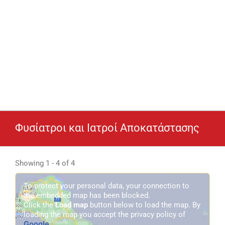
Φυσίατροι και Ιατροί Αποκατάστασης
Showing 1 - 4 of 4
To protect your personal data, your connection to
the embedded map has been blocked.
Click the
Load map
button below to load the map. By
loading the map you accept the privacy policy of
Google
.