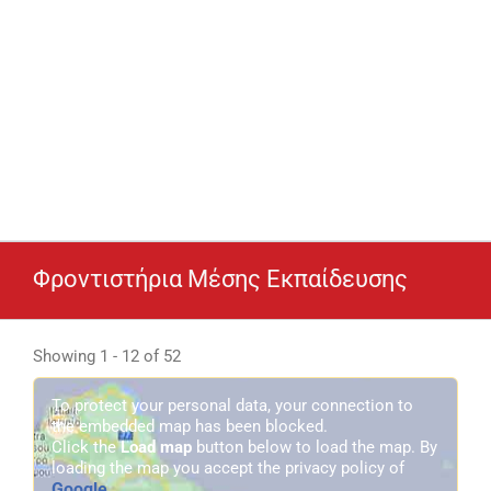
Φροντιστήρια Μέσης Εκπαίδευσης
Showing 1 - 12 of 52
To protect your personal data, your connection to
the embedded map has been blocked.
Click the
Load map
button below to load the map. By
loading the map you accept the privacy policy of
Google
.