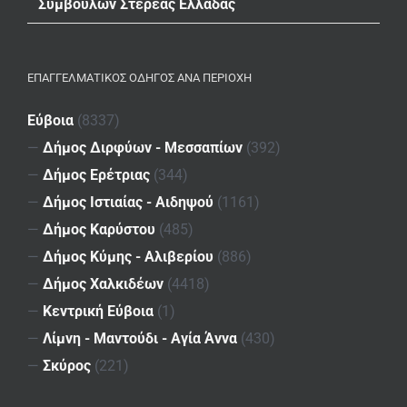
Συμβούλων Στερεάς Ελλάδας
ΕΠΑΓΓΕΛΜΑΤΙΚΌΣ ΟΔΗΓΌΣ ΑΝΆ ΠΕΡΙΟΧΉ
Εύβοια
(8337)
—
Δήμος Διρφύων - Μεσσαπίων
(392)
—
Δήμος Ερέτριας
(344)
—
Δήμος Ιστιαίας - Αιδηψού
(1161)
—
Δήμος Καρύστου
(485)
—
Δήμος Κύμης - Αλιβερίου
(886)
—
Δήμος Χαλκιδέων
(4418)
—
Κεντρική Εύβοια
(1)
—
Λίμνη - Μαντούδι - Αγία Άννα
(430)
—
Σκύρος
(221)