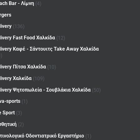
ach Bar - Λίμνη
(4)
rgers
livery
(136)
livery Fast Food Χαλκίδα
(12)
livery Καφέ - Σάντουιτς Take Away Χαλκίδα
8)
livery Πίτσα Χαλκίδα
(10)
livery Χαλκίδα
(109)
livery Ψητοπωλεία - Σουβλάκια Χαλκίδα
(50)
va-sports
(1)
e Sport
(3)
σθητική
(2)
τινολογικό Οδοντιατρικό Εργαστήριο
(1)