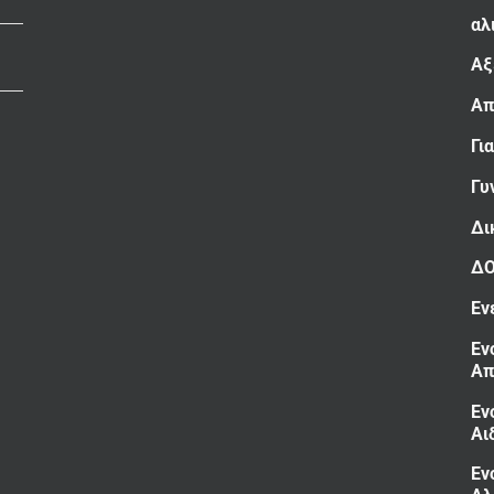
αλ
Αξ
Απ
Γι
Γυ
Δι
Δ
Εν
Εν
Απ
Εν
Αι
Εν