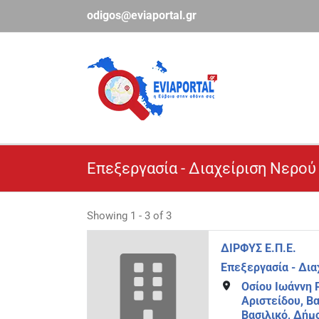
Μετάβαση
odigos@eviaportal.gr
στο
περιεχόμενο
Επεξεργασία - Διαχείριση Νερού
Showing 1 - 3 of 3
ΔΙΡΦΥΣ Ε.Π.Ε.
Επεξεργασία - Δια
Οσίου Ιωάννη 
Αριστείδου, Βα
Βασιλικό, Δήμ