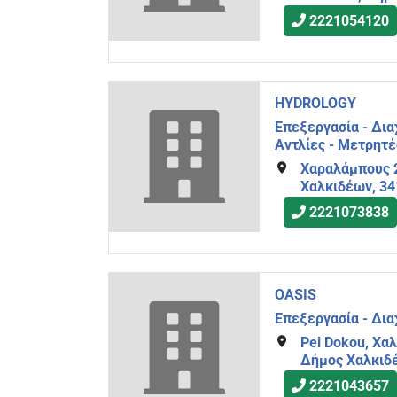
2221054120
HYDROLOGY
Επεξεργασία - Δια
Αντλίες - Μετρητ
Χαραλάμπους 2
Χαλκιδέων, 34
2221073838
OASIS
Επεξεργασία - Δια
Pei Dokou, Χαλ
Δήμος Χαλκιδέ
2221043657