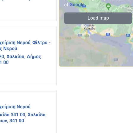
Google
of
.
Load map
χείριση Νερού
Φίλτρα -
,
ές Νερού
0, Χαλκίδα, Δήμος
1 00
χείριση Νερού
κίδα 341 00, Χαλκίδα,
ων, 341 00