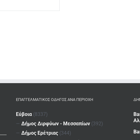
ΕΠΑΓΓΕΛΜΑΤΙΚΌΣ ΟΔΗΓΌΣ ΑΝΆ ΠΕΡΙΟΧΉ
ΔΗ
Εύβοια
(8337)
Ba
Αλ
—
Δήμος Διρφύων - Μεσσαπίων
(392)
Ba
—
Δήμος Ερέτριας
(344)