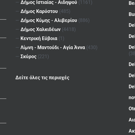
—
Δήμος Ιστιαίας - Αιδηψού
(1161)
Be
—
Δήμος Καρύστου
(485)
Bu
—
Δήμος Κύμης - Αλιβερίου
(886)
De
—
Δήμος Χαλκιδέων
(4418)
De
—
Κεντρική Εύβοια
(1)
De
—
Λίμνη - Μαντούδι - Αγία Άννα
(430)
(3
—
Σκύρος
(221)
De
De
Δείτε όλες τις περιοχές
De
no
Ot
Αι
Ακ