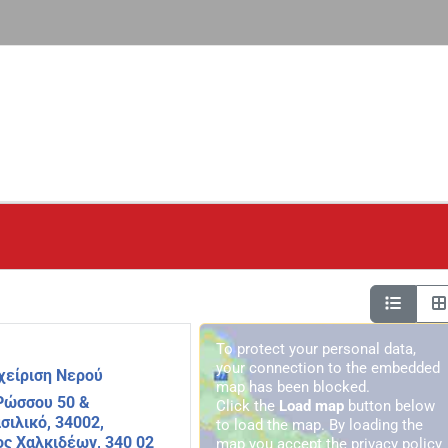
To protect your personal data,
your connection to the embedded
χείριση Νερού
map has been blocked.
Ρώσσου 50 &
Click the
Load map
button below
σιλικό, 34002,
to load the map. By loading the
ος Χαλκιδέων, 340 02
map you accept the privacy policy