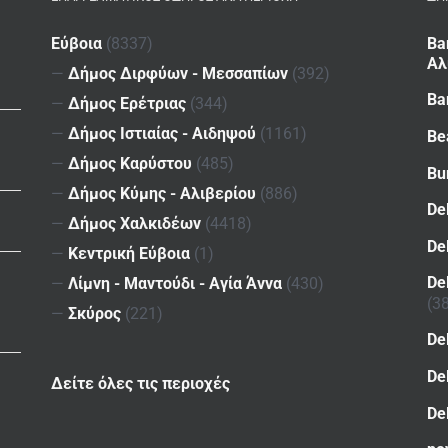
Εύβοια
(8337)
Ba
Αλ
—
Δήμος Διρφύων - Μεσσαπίων
(392)
Ba
—
Δήμος Ερέτριας
(344)
—
Δήμος Ιστιαίας - Αιδηψού
(1161)
Be
—
Δήμος Καρύστου
(485)
Bu
—
Δήμος Κύμης - Αλιβερίου
(886)
De
—
Δήμος Χαλκιδέων
(4418)
De
—
Κεντρική Εύβοια
(1)
De
—
Λίμνη - Μαντούδι - Αγία Άννα
(430)
(3
—
Σκύρος
(221)
De
De
Δείτε όλες τις περιοχές
De