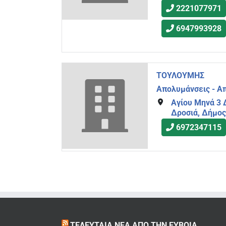
2221077971
6947993928
ΤΟΥΛΟΥΜΗΣ
Απολυμάνσεις - Α
Αγίου Μηνά 3 
Δροσιά, Δήμος
6972347115
ΤΕΛΕΥΤΑΊΑ ΝΈΑ ΑΠΌ ΤΗΝ ΕΎΒΟΙΑ