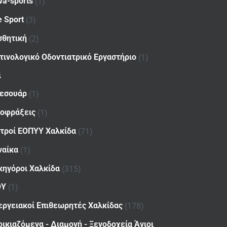
va-sports
(1)
e Sport
(3)
σθητική
(2)
τινολογικό Οδοντιατρικό Εργαστήριο
(1)
ι
εσουάρ
(1)
οφράξεις
(1)
ατροί ΕΟΠΥΥ Χαλκίδα
(71)
ναίκα
(1)
κηγόροι Χαλκίδα
(315)
ΟΥ
(1)
εργειακοί Επιθεωρητές Χαλκίδας
(178)
οικιαζόμενα - Διαμονή - Ξενοδοχεία Άγιοι