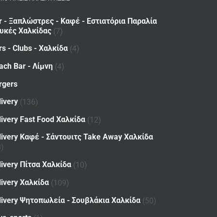
r - Ξαπλώστρες - Καφέ - Εστιατόρια Παραλία
υκές Χαλκίδας
(7)
rs - Clubs - Χαλκίδα
(4)
ach Bar - Λίμνη
(4)
rgers
livery
(136)
livery Fast Food Χαλκίδα
(12)
livery Καφέ - Σάντουιτς Take Away Χαλκίδα
8)
livery Πίτσα Χαλκίδα
(10)
livery Χαλκίδα
(109)
livery Ψητοπωλεία - Σουβλάκια Χαλκίδα
(50)