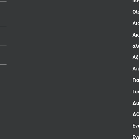
no
Ot
Αι
Ακ
αλ
Αξ
Απ
Γι
Γυ
Δι
Δ
Εν
Εν