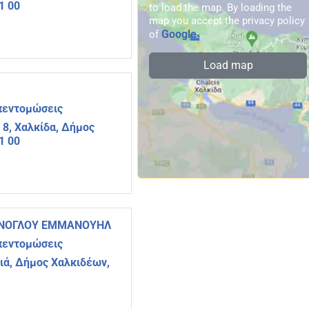
1 00
to load the map. By loading the
map you accept the privacy policy
Google
of
.
Load map
πεντομώσεις
8, Χαλκίδα, Δήμος
1 00
ΠΑΝΟΓΛΟΥ ΕΜΜΑΝΟΥΗΛ
πεντομώσεις
ιά, Δήμος Χαλκιδέων,