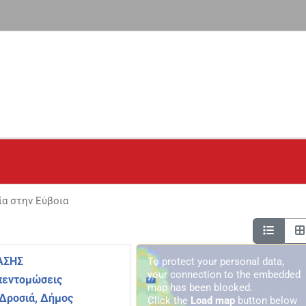
ία στην Εύβοια
ΑΣΗΣ
To protect your personal data,
your connection to the embedded
πεντομώσεις
map has been blocked.
 Δροσιά, Δήμος
Click the
Load map
button below